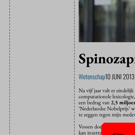
Spinozap
Wetenschap
10 JUNI 2013
Na vijf jaar valt er eindeli
computationele lexicologie
een bedrag van
2,5 miljoe
‘Nederlandse Nobelprijs’ w
te zeggen tegen mijn mede
Vossen doet onderzoek naar
kan inzetten om talen en st