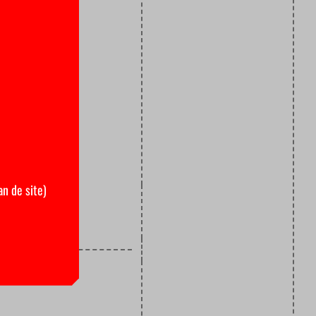
neer, waar
r
geluiden,
alleen licht
 iets over
 Knaap
,
an de site)