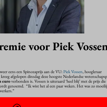
remie voor Piek Vosse
jk weer eens een Spinozaprijs aan de VU:
Piek Vossen
, hoogleraar
, kreeg afgelopen dinsdag deze hoogste Nederlandse wetenschapsp
n euro
verbonden is. Vossen is uiteraard ‘heel blij’ met de prijs die
ordt genoemd. “Ik wist het al een paar weken. Het was zo moeili
werkers.”
 de vraag hoe computers taal begrijpen en op welke manieren je
ukken taal zoals artikelen te analyseren en te vergelijken. Het gel