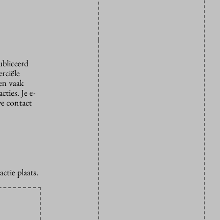
ubliceerd
rciële
den vaak
ties. Je e-
we contact
ctie plaats.