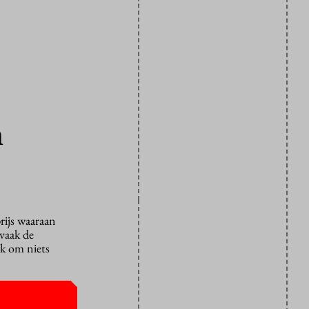
n
rijs waaraan
 vaak de
jk om niets
 de computer
d van de