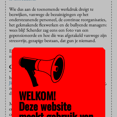
Wie dus aan de toenemende werkdruk dreigt te
bezwijken, vanwege de bezuinigingen op het
ondersteunende personeel, de continue reorganisaties,
het gekmakende flexwerken en de bullyende managers:
wees blij! Scherder zag eens een foto van een
gepensioneerde en hoe díe was afgetakeld vanwege zijn
stressvrije, gezapige bestaan, dat gun je niemand.
En hebt u een hufter van een collega die u een
maagzweer irriteert? Ook geweldig!
Gezond brein
“Het brein wordt er complexer van. De zenuwen in
het brein zoeken de grenzen op”,
zei Scherder bij Eva
Jinek
. Irritante collega’s jagen je stofwisseling omhoog,
zetten de neuronen aan het werk en houden het brein
WELKOM!
dus gezond.
Deze website
Met allemaal gezellige collega’s en werk dat nooit iets
enerverends oplevert, ligt het gevaar van de aftakeling
maakt gebruik van
constant op de loer. We moeten dus met spandoeken