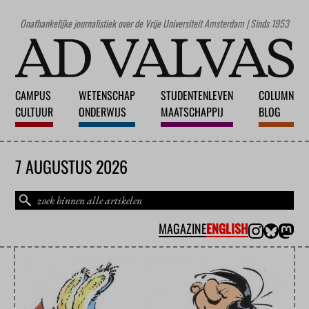
Onafhankelijke journalistiek over de Vrije Universiteit Amsterdam | Sinds 1953
CAMPUS
WETENSCHAP
STUDENTENLEVEN
COLUMN
CULTUUR
ONDERWIJS
MAATSCHAPPIJ
BLOG
7 AUGUSTUS 2026
MAGAZINE
ENGLISH