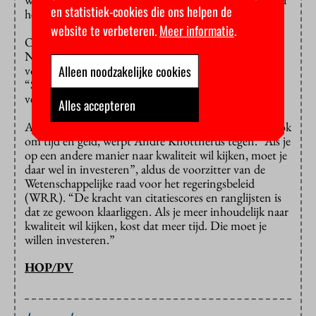
en statistiek-cookies die ons helpen de
het kan wel.”
website te verbeteren.
Meer informatie
.
Ook José van Dijck, voorzitter van de Koninklijke
Nederlandse Akademie van Wetenschappen en
Alleen noodzakelijke cookies
voormalig UvA-decaan, spreekt haar collega’s aan:
“Soms moet je als bestuurder zeggen: tot hier en niet
verder. Ik doe niet meer mee met deze gekkigheid.”
Alles accepteren
Allemaal waar natuurlijk. Maar uiteindelijk gaat het ook
om tijd en geld, werpt André Knottnerus tegen. “Als je
op een andere manier naar kwaliteit wil kijken, moet je
daar wel in investeren”, aldus de voorzitter van de
Wetenschappelijke raad voor het regeringsbeleid
(WRR). “De kracht van citatiescores en ranglijsten is
dat ze gewoon klaarliggen. Als je meer inhoudelijk naar
kwaliteit wil kijken, kost dat meer tijd. Die moet je
willen investeren.”
HOP/PV