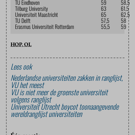
TU Eindhoven
59
58,5
Tilburg University
63
61,5
Universiteit Maastricht
65
62,5
TU Delft
57,5
58
Erasmus Universiteit Rotterdam
55,5
59
HOP, OL
Lees ook
Nederlandse universiteiten zakken in ranglijst,
VU het meest
VU is niet meer de groenste universiteit
volgens ranglijst
Universiteit Utrecht boycot toonaangevende
wereldranglijst universiteiten