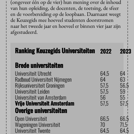
(ongeveer één op de vier) hun mening over de inhoud
van hun opleiding, de docenten, de toetsing, de sfeer
en de voorbereiding op de loopbaan. Daarnaast weegt
de Keuzegids mee hoeveel studenten doorstromen
naar het tweede jaar en hoeveel er binnen vier jaar zijn
afgestudeerd.
Ranking Keuzegids Universiteiten
2022
2023
Brede universiteiten
Universiteit Utrecht
64,5
64
Radboud Universiteit Nijmegen
64
63
Rijksuniversiteit Groningen
57,5
56,5
Universiteit Leiden
57,5
59
Universiteit van Amsterdam
56
55
Vrije Universiteit Amsterdam
57,5
57,5
Overige universiteiten
Open Universiteit
66,5
66,5
Wageningen Universiteit
70
71,5
Universiteit Twente
64,5
64,5