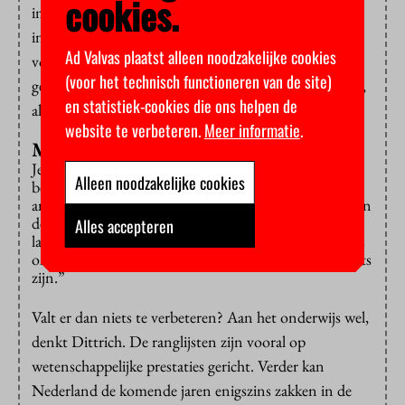
cookies.
impact van wetenschappelijke artikelen en de
innovatiekracht van de instellingen. “Moet je kiezen
Ad Valvas plaatst alleen noodzakelijke cookies
voor een paar topuniversiteiten of een hoog
(voor het technisch functioneren van de site)
gemiddelde? Wij kiezen vol overgave voor dat laatste”,
en statistiek-cookies die ons helpen de
aldus Dittrich.
website te verbeteren.
Meer informatie
.
Massaal en massief investeren
Je zou jarenlang moeten investeren om één instelling
Alleen noodzakelijke cookies
beter te laten worden dan de rest. “Daarmee zou je de
andere universiteiten te kort doen”, aldus Dittrich. “In
de wetenschap zijn we een van de meest productieve
Alles accepteren
landen: nummer drie van de wereld. We realiseren ons
onvoldoende dat we zo goed zijn. We mogen best trots
zijn.”
Valt er dan niets te verbeteren? Aan het onderwijs wel,
denkt Dittrich. De ranglijsten zijn vooral op
wetenschappelijke prestaties gericht. Verder kan
Nederland de komende jaren enigszins zakken in de