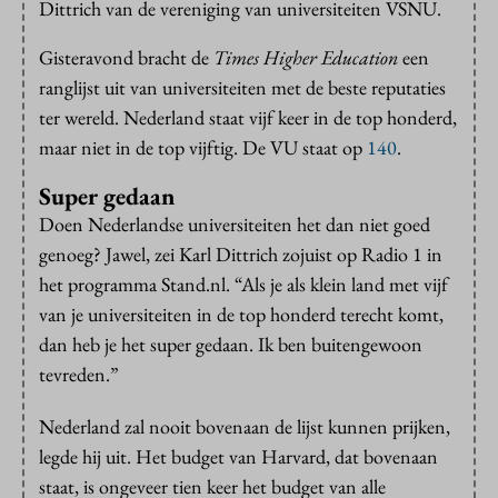
Dittrich van de vereniging van universiteiten VSNU.
Gisteravond bracht de
Times Higher Education
een
ranglijst uit van universiteiten met de beste reputaties
ter wereld. Nederland staat vijf keer in de top honderd,
maar niet in de top vijftig. De VU staat op
140
.
Super gedaan
Doen Nederlandse universiteiten het dan niet goed
genoeg? Jawel, zei Karl Dittrich zojuist op Radio 1 in
het programma Stand.nl. “Als je als klein land met vijf
van je universiteiten in de top honderd terecht komt,
dan heb je het super gedaan. Ik ben buitengewoon
tevreden.”
Nederland zal nooit bovenaan de lijst kunnen prijken,
legde hij uit. Het budget van Harvard, dat bovenaan
staat, is ongeveer tien keer het budget van alle