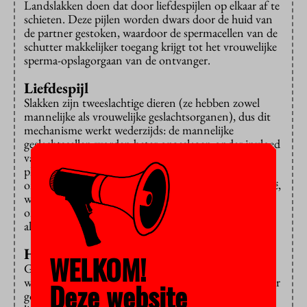
Landslakken doen dat door liefdespijlen op elkaar af te
schieten. Deze pijlen worden dwars door de huid van
de partner gestoken, waardoor de spermacellen van de
schutter makkelijker toegang krijgt tot het vrouwelijke
sperma-opslagorgaan van de ontvanger.
Liefdespijl
Slakken zijn tweeslachtige dieren (ze hebben zowel
mannelijke als vrouwelijke geslachtsorganen), dus dit
mechanisme werkt wederzijds: de mannelijke
geslachtscellen worden beter opgeslagen onder invloed
van stoffen op de liefdespijl. Hoe die veranderingen
plaatsvinden, was al bekend. Het team van Koene
ontdekte, samen met collega’s uit Canada en Australië,
welke stof er op deze pijlen zit. Deze voorheen
onbekende stof noemen zij het liefdespijl
allohormoon.
Hermafrodiet
WELKOM!
Gebaseerd op eerder onderzoek is het overigens
waarschijnlijk dat de vrouwelijke voortplanting minder
Deze website
goed werkt bij de injectie van deze stof via de