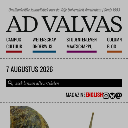
Onafhankelijke journalistiek over de Vrije Universiteit Amsterdam | Sinds 1953
CAMPUS
WETENSCHAP
STUDENTENLEVEN
COLUMN
CULTUUR
ONDERWIJS
MAATSCHAPPIJ
BLOG
7 AUGUSTUS 2026
MAGAZINE
ENGLISH