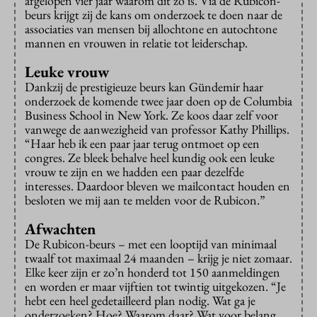
afgelopen vier jaar waarom dit zo is. Via de Rubicon-
beurs krijgt zij de kans om onderzoek te doen naar de
associaties van mensen bij allochtone en autochtone
mannen en vrouwen in relatie tot leiderschap.
Leuke vrouw
Dankzij de prestigieuze beurs kan Gündemir haar
onderzoek de komende twee jaar doen op de Columbia
Business School in New York. Ze koos daar zelf voor
vanwege de aanwezigheid van professor Kathy Phillips.
“Haar heb ik een paar jaar terug ontmoet op een
congres. Ze bleek behalve heel kundig ook een leuke
vrouw te zijn en we hadden een paar dezelfde
interesses. Daardoor bleven we mailcontact houden en
besloten we mij aan te melden voor de Rubicon.”
Afwachten
De Rubicon-beurs – met een looptijd van minimaal
twaalf tot maximaal 24 maanden – krijg je niet zomaar.
Elke keer zijn er zo’n honderd tot 150 aanmeldingen
en worden er maar vijftien tot twintig uitgekozen. “Je
hebt een heel gedetailleerd plan nodig. Wat ga je
onderzoeken? Hoe? Waarom daar? Wat voor belang