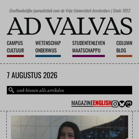
Onafhankelijke journalistiek over de Vrije Universiteit Amsterdam | Sinds 1953
CAMPUS
WETENSCHAP
STUDENTENLEVEN
COLUMN
CULTUUR
ONDERWIJS
MAATSCHAPPIJ
BLOG
7 AUGUSTUS 2026
MAGAZINE
ENGLISH