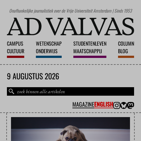
Onafhankelijke journalistiek over de Vrije Universiteit Amsterdam | Sinds 1953
CAMPUS
WETENSCHAP
STUDENTENLEVEN
COLUMN
CULTUUR
ONDERWIJS
MAATSCHAPPIJ
BLOG
9 AUGUSTUS 2026
MAGAZINE
ENGLISH