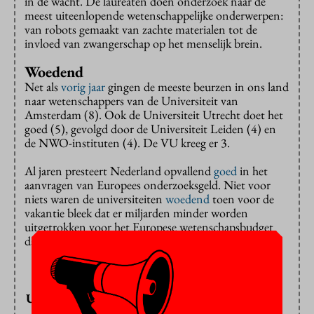
in de wacht. De laureaten doen onderzoek naar de
meest uiteenlopende wetenschappelijke onderwerpen:
van robots gemaakt van zachte materialen tot de
invloed van zwangerschap op het menselijk brein.
Woedend
Net als
vorig jaar
gingen de meeste beurzen in ons land
naar wetenschappers van de Universiteit van
Amsterdam (8). Ook de Universiteit Utrecht doet het
goed (5), gevolgd door de Universiteit Leiden (4) en
de NWO-instituten (4). De VU kreeg er 3.
Al jaren presteert Nederland opvallend
goed
in het
aanvragen van Europees onderzoeksgeld. Niet voor
niets waren de universiteiten
woedend
toen voor de
vakantie bleek dat er miljarden minder worden
uitgetrokken voor het Europese wetenschapsbudget
dan aanvankelijk de bedoeling was.
Universiteiten