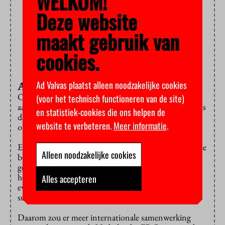
WELKOM!
Deze website
maakt gebruik van
cookies.
Ad Valvas plaatst alleen noodzakelijke cookies
Achter het net
Overigens kreeg nog geen tien procent van de
(voor het technisch functioneren van de site)
aanvragers een beurs. De kritiek op dit soort beurzen is
en statistiek-cookies die ons helpen de
dat er veel tijd en moeite wordt verspild als zoveel
website te verbeteren.
Meer informatie
.
onderzoekers achter het net vissen.
Een ander probleem is dat het draagvlak voor Europese
Alleen noodzakelijke cookies
beurzen afkalft als de toplanden er steevast met het
geld vandoor gaan en andere landen het nakijken
hebben. Je mag aannemen dat onderzoekers daar
Alles accepteren
evenveel talent hebben als onderzoekers uit de
succesvolste landen.
Daarom zou er meer internationale samenwerking