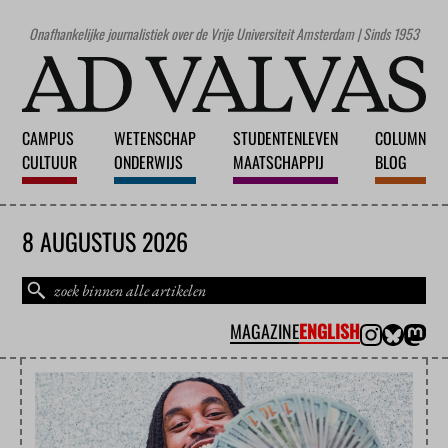
Onafhankelijke journalistiek over de Vrije Universiteit Amsterdam | Sinds 1953
CAMPUS
WETENSCHAP
STUDENTENLEVEN
COLUMN
CULTUUR
ONDERWIJS
MAATSCHAPPIJ
BLOG
8 AUGUSTUS 2026
MAGAZINE
ENGLISH