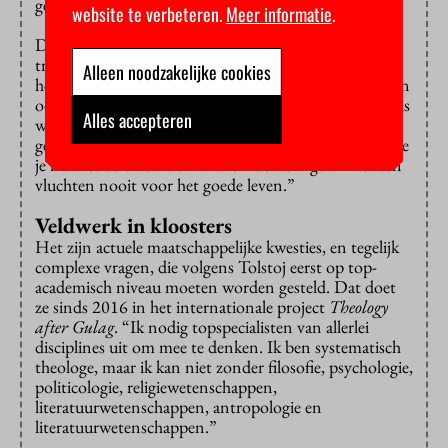
geworden?”
website te verbeteren.
Meer informatie
.
De theoloog pleit voor een theologie van de
traumaverwerking. “We gaan in de theologie uit van
Alleen noodzakelijke cookies
het goede in de mens. Maar hoe kun je als theoloog, en
ook als kerk, omgaan met zoiets ontmenselijkends? Als
Alles accepteren
we dit niet doordenken, hoe zijn we dan nog
geloofwaardig? Hoe verwerk je zo’n verleden? Wat doe
je nú met de trauma’s van alle vluchtelingen? Mensen
vluchten nooit voor het goede leven.”
Veldwerk in kloosters
Het zijn actuele maatschappelijke kwesties, en tegelijk
complexe vragen, die volgens Tolstoj eerst op top-
academisch niveau moeten worden gesteld. Dat doet
ze sinds 2016 in het internationale project
Theology
after Gulag
. “Ik nodig topspecialisten van allerlei
disciplines uit om mee te denken. Ik ben systematisch
theologe, maar ik kan niet zonder filosofie, psychologie,
politicologie, religiewetenschappen,
literatuurwetenschappen, antropologie en
literatuurwetenschappen.”