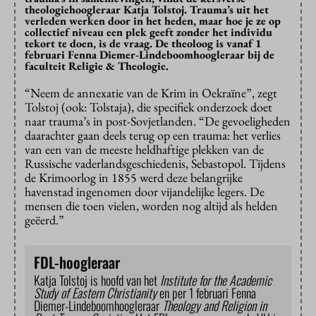
theologiehoogleraar Katja Tolstoj. Trauma’s uit het
verleden werken door in het heden, maar hoe je ze op
collectief niveau een plek geeft zonder het individu
tekort te doen, is de vraag. De theoloog is vanaf 1
februari Fenna Diemer-Lindeboomhoogleraar bij de
faculteit Religie & Theologie.
“Neem de annexatie van de Krim in Oekraïne”, zegt
Tolstoj (ook: Tolstaja), die specifiek onderzoek doet
naar trauma’s in post-Sovjetlanden. “De gevoeligheden
daarachter gaan deels terug op een trauma: het verlies
van een van de meeste heldhaftige plekken van de
Russische vaderlandsgeschiedenis, Sebastopol. Tijdens
de Krimoorlog in 1855 werd deze belangrijke
havenstad ingenomen door vijandelijke legers. De
mensen die toen vielen, worden nog altijd als helden
geëerd.”
FDL-hoogleraar
Katja Tolstoj is hoofd van het
Institute for the Academic
Study of Eastern Christianity
en per 1 februari Fenna
Diemer-Lindeboomhoogleraar
Theology and Religion in