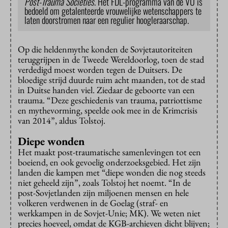
Post-Trauma Societies
. Het FDL-programma van de VU is
bedoeld om getalenteerde vrouwelijke wetenschappers te
laten doorstromen naar een regulier hoogleraarschap.
Op die heldenmythe konden de Sovjetautoriteiten
teruggrijpen in de Tweede Wereldoorlog, toen de stad
verdedigd moest worden tegen de Duitsers. De
bloedige strijd duurde ruim acht maanden, tot de stad
in Duitse handen viel. Ziedaar de geboorte van een
trauma. “Deze geschiedenis van trauma, patriottisme
en mythevorming, speelde ook mee in de Krimcrisis
van 2014”, aldus Tolstoj.
Diepe wonden
Het maakt post-traumatische samenlevingen tot een
boeiend, en ook gevoelig onderzoeksgebied. Het zijn
landen die kampen met “diepe wonden die nog steeds
niet geheeld zijn”, zoals Tolstoj het noemt. “In de
post-Sovjetlanden zijn miljoenen mensen en hele
volkeren verdwenen in de Goelag (straf- en
werkkampen in de Sovjet-Unie; MK). We weten niet
precies hoeveel, omdat de KGB-archieven dicht blijven;