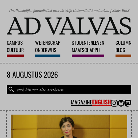
Onafhankelijke journalistiek over de Vrije Universiteit Amsterdam | Sinds 1953
CAMPUS
WETENSCHAP
STUDENTENLEVEN
COLUMN
CULTUUR
ONDERWIJS
MAATSCHAPPIJ
BLOG
8 AUGUSTUS 2026
MAGAZINE
ENGLISH