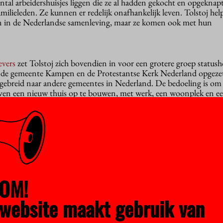
tal arbeidershuisjes liggen die ze al hadden gekocht en opgeknap
lieleden. Ze kunnen er redelijk onafhankelijk leven. Tolstoj hel
n in de Nederlandse samenleving, maar ze komen ook met hun
evers
zet Tolstoj zich bovendien in voor een grotere groep statush
t de gemeente Kampen en de Protestantse Kerk Nederland opgeze
itgebreid naar andere gemeentes in Nederland. De bedoeling is om
even een nieuw thuis op te bouwen, met werk, een woonplek en ee
 haar werk als wetenschapper, vicedecaan en onderzoeksdirecteur v
gie en tot voor kort naast haar werk als Theoloog des Vaderlands. Z
en neer en geeft lezingen in het hele land. Haar werkweken zijn
tuk vermeld hebben hoe lang. “Dat schrikt jonge wetenschappers alle
p voor, niet iedereen hoeft het te doen zoals ik.”
OM!
e inspiratiebron voor Tolstoj, de hoop niet verliezen, ook in moeil
website maakt gebruik van
happers uit conflictgebieden met wie ze werkt, die ondanks teg
reren haar om zelf ook het beste te doen wat ze kan.