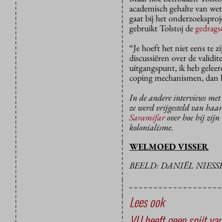
academisch gehalte van wet
gaat bij het onderzoeksproj
gebruikt Tolstoj de
gedrags
“Je hoeft het niet eens te 
discussiëren over de validit
uitgangspunt, ik heb geleer
coping mechanismen, dan ko
In de andere interviews met 
ze werd vrijgesteld van haa
Saramifar
over hoe hij zijn
kolonialisme.
WELMOED VISSER
BEELD: DANIËL NIESS
Lees ook
VU heeft geen spijt van