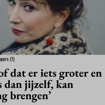
pers (1)
of dat er iets groter en
s dan jijzelf, kan
ng brengen’