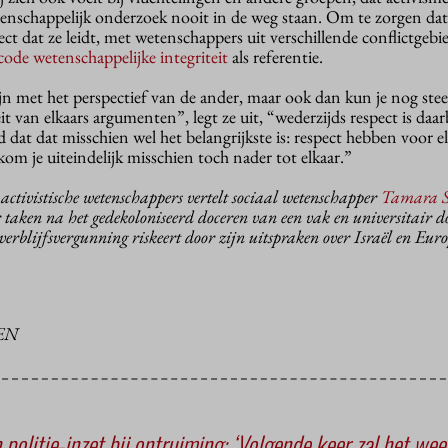
enschappelijk onderzoek nooit in de weg staan. Om te zorgen dat
ect dat ze leidt, met wetenschappers uit verschillende conflictgebi
code wetenschappelijke integriteit
als referentie.
zijn met het perspectief van de ander, maar ook dan kun je nog ste
eit van elkaars argumenten”, legt ze uit, “wederzijds respect is daar
d dat dat misschien wel het belangrijkste is: respect hebben voor e
m je uiteindelijk misschien toch nader tot elkaar.”
activistische wetenschappers vertelt sociaal wetenschapper
Tamara S
r taken na het gedekoloniseerd doceren van een vak en universitair 
 verblijfsvergunning riskeert door zijn uitspraken over Israël en Euro
EN
 politie-inzet bij ontruiming: ‘Volgende keer zal het wee