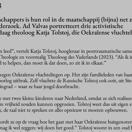
4
happers is hun rol in de maatschappij (bijna) net 
derzoek. Ad Valvas portretteert drie activistische
aag theoloog Katja Tolstoj, die Oekraïense vluchte
n leed”, vertelt Katja Tolstoj, hoogleraar in posttraumatische sa
 Theologie en voormalig Theoloog des Vaderlands (2023). “Als ik i
e helpen, dan moet ik dat doen, zo zit ik in elkaar.”
 negen Oekraïense vluchtelingen op. Het zijn familieleden van haa
orlog uitbrak. Zelf vluchtte de Russische Tolstoj ook ooit, uit Sin
ingrad
–
waar ze haar jeugd doorbracht.
 met twee kleine kinderen naar Nederland, omdat ze zich realisee
in vrijheid zouden kunnen opgroeien. Tolstoj weet dus uit eigen 
jn, de taal niet te spreken en alles opnieuw te moeten opbouwen.
rdt ze op de vraag hoe het gaat met haar Oekraïense huisgenote
mag ik wel zeggen: wij doen het goed.” Tolstoj woont in een oud 