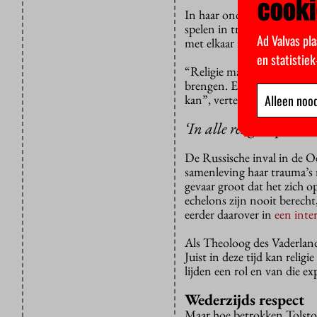
cooki
In haar onderzoeksproject
spelen in traumaverwerking
Ad Valvas pla
met elkaar rondom dit them
en statistie
“Religie maakt heling mogeli
brengen. Er zijn mooie voor
Alleen nood
kan”, vertelt Tolstoj.
‘In alle religies speelt
De Russische inval in de Oe
samenleving haar trauma’s ni
gevaar groot dat het zich o
echelons zijn nooit berecht,
eerder daarover in
een inte
Als Theoloog des Vaderlands
Juist in deze tijd kan relig
lijden een rol en van die 
Wederzijds respect
Maar hoe betrokken Tolstoj