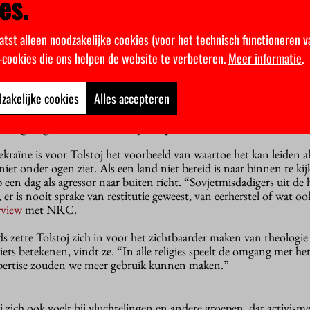
es.
Theologie na Goelag, Boetsja en verder
onderzoekt ze de rol die reli
 na conflicten. Ze verbindt wetenschappers uit verschillende conf
atst alleen noodzakelijke cookies (voor het technisch functioneren v
a, niet alleen theologen, ook antropologen, politicologen en ps
k-cookies die ons helpen de website te verbeteren.
Meer informatie
.
jk, het geloof dat er iets groter en heiliger is dan jijzelf kan verz
beelden daarvan in post-conflictgebieden, het is niet makkelijk, 
zakelijke cookies
Alles accepteren
 de omgang met het menselijke lijden een rol’
kraïne is voor Tolstoj het voorbeeld van waartoe het kan leiden a
et onder ogen ziet. Als een land niet bereid is naar binnen te kijk
p een dag als agressor naar buiten richt. “Sovjetmisdadigers uit de
 er is nooit sprake van restitutie geweest, van eerherstel of wat ook
rview
met NRC.
 zette Tolstoj zich in voor het zichtbaarder maken van theologie e
ie iets betekenen, vindt ze. “In alle religies speelt de omgang met he
expertise zouden we meer gebruik kunnen maken.”
 zich ook voelt bij vluchtelingen en andere groepen, dat activism