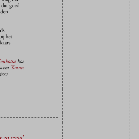
 dat goed
eden
eds
bij het
lkaars
oukotta
hoe
docent
Younes
pees
r zo gaan’