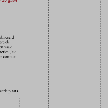
ubliceerd
rciële
den vaak
ties. Je e-
we contact
ctie plaats.