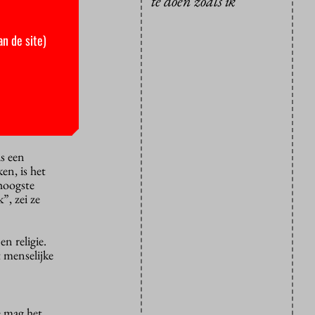
te doen zoals ik'
gie kan
lictgebieden
an de site)
ychologen.
oening
maar het
ls een
en, is het
 hoogste
”, zei ze
n religie.
t menselijke
e mag het