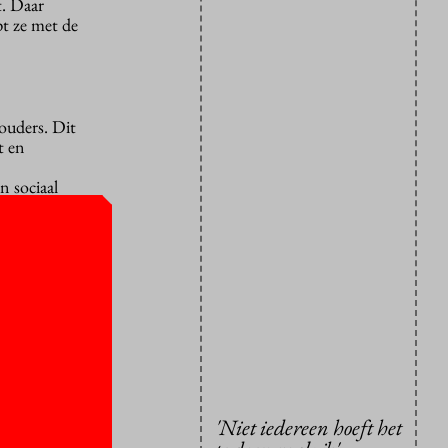
t. Daar
pt ze met de
ouders. Dit
t en
n sociaal
an de
e reist
 lang, maar
en maar af”,
ijke
enslag en
'Niet iedereen hoeft het