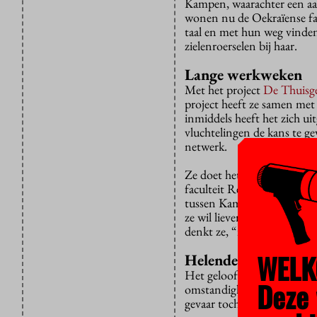
Kampen, waarachter een aan
wonen nu de Oekraïense fami
taal en met hun weg vinde
zielenroerselen bij haar.
Lange werkweken
Met het project
De Thuisg
project heeft ze samen me
inmiddels heeft het zich u
vluchtelingen de kans te g
netwerk.
Ze doet het allemaal naast
faculteit Religie en Theolo
tussen Kampen en de VU op 
ze wil liever niet in dit s
denkt ze, “ik heb daar begri
WELK
Helende religie
Het geloof is een belangrijk
Deze 
omstandigheden. De wetensc
gevaar toch doorgaan, inspi