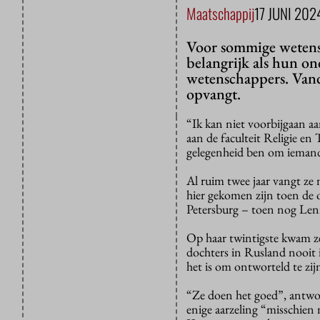
Maatschappij
17 JUNI 202
Voor sommige wetensc
belangrijk als hun on
wetenschappers. Vand
opvangt.
“Ik kan niet voorbijgaan aa
aan de faculteit Religie en
gelegenheid ben om iemand t
Al ruim twee jaar vangt ze
hier gekomen zijn toen de o
Petersburg
–
toen nog Len
Op haar twintigste kwam ze
dochters in Rusland nooit 
het is om ontworteld te zi
“Ze doen het goed”, antwoo
enige aarzeling “misschien 