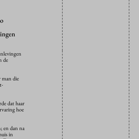
zo
lingen
menlevingen
n de
r man die
t-
rde dat haar
ervaring hoe
n; en dan na
huis in