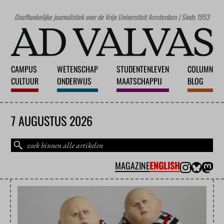
Onafhankelijke journalistiek over de Vrije Universiteit Amsterdam | Sinds 1953
CAMPUS
WETENSCHAP
STUDENTENLEVEN
COLUMN
CULTUUR
ONDERWIJS
MAATSCHAPPIJ
BLOG
7 AUGUSTUS 2026
MAGAZINE
ENGLISH