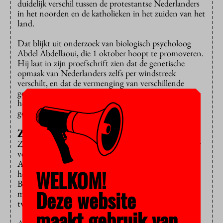
duidelijk verschil tussen de protestantse Nederlanders
in het noorden en de katholieken in het zuiden van het
land.
Dat blijkt uit onderzoek van biologisch psycholoog
Abdel Abdellaoui, die 1 oktober hoopt te promoveren.
Hij laat in zijn proefschrift zien dat de genetische
opmaak van Nederlanders zelfs per windstreek
verschilt, en dat de vermenging van verschillende
genetische achtergronden vaker voorkomt bij
hoogopgeleide, niet-religieuze Nederlanders dan bij
gelovigen met een lage opleiding.
Zeldzame mutaties
Zelfs eeneiige tweelingen kunnen genetisch van elkaar
verschillen, door mutaties na de splitsing van de eicel.
Abdellaoui, die gebruikmaakte van het onderzoek in
WELKOM!
het Nederlands Tweelingen Register van Dorret
Boomsma, laat zien dat dat deze, overigens zeldzame
Deze website
mutaties, ervoor kunnen zorgen dat eeneiige
tweelingen sterk van elkaar verschillen.
maakt gebruik van