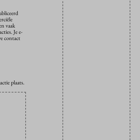
ubliceerd
rciële
den vaak
ties. Je e-
we contact
ctie plaats.