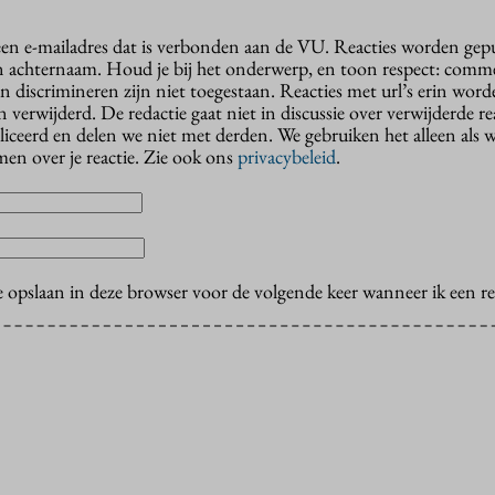
 een e-mailadres dat is verbonden aan de VU. Reacties worden gep
n achternaam. Houd je bij het onderwerp, en toon respect: comme
n discrimineren zijn niet toegestaan. Reacties met url’s erin wor
erwijderd. De redactie gaat niet in discussie over verwijderde reac
liceerd en delen we niet met derden. We gebruiken het alleen als 
en over je reactie. Zie ook ons
privacybeleid
.
e opslaan in deze browser voor de volgende keer wanneer ik een rea