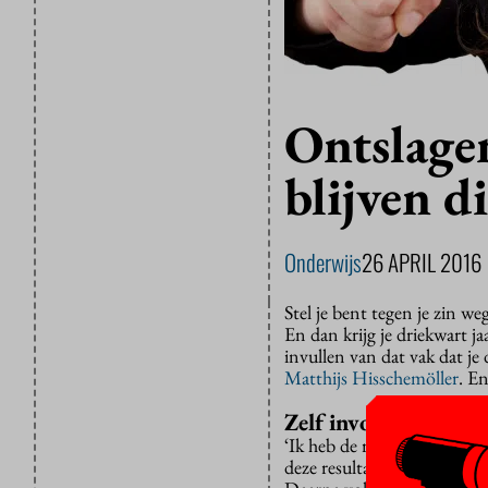
Ontslagen
blijven d
Onderwijs
26 APRIL 2016
Stel je bent tegen je zin we
En dan krijg je driekwart ja
invullen van dat vak dat 
Matthijs Hisschemöller
. E
Zelf invoeren
‘Ik heb de resultaten van 
deze resultaten zelf in te 