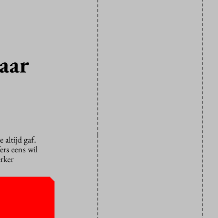
aar
 altijd gaf.
ers eens wil
rker
. U dient
u Bèta VU.