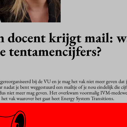
 docent krijgt mail: w
ie tentamencijfers?
ggereorganiseerd bij de VU en je mag het vak niet meer geven dat je
ar nadat je bent weggestuurd een mailtje of je nou eindelijk die cijf
je dus niet meer mag geven. Het overkwam voormalig IVM-medewe
n het vak waarover het gaat heet Energy System Transitions.
het vak Energy System Transitions helaas nog niet van u ontvangen
voeren in VUnet’
,
schrijft de medewerkster van het onderwijsburea