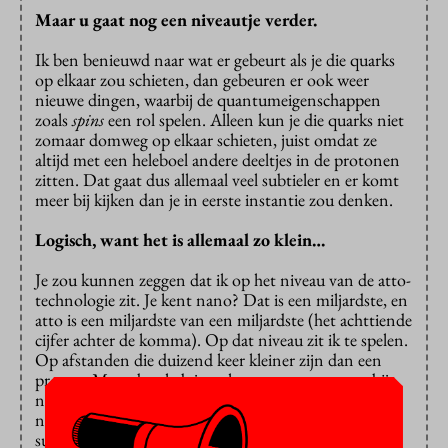
Maar u gaat nog een niveautje verder.
Ik ben benieuwd naar wat er gebeurt als je die quarks
op elkaar zou schieten, dan gebeuren er ook weer
nieuwe dingen, waarbij de quantumeigenschappen
zoals
spins
een rol spelen. Alleen kun je die quarks niet
zomaar domweg op elkaar schieten, juist omdat ze
altijd met een heleboel andere deeltjes in de protonen
zitten. Dat gaat dus allemaal veel subtieler en er komt
meer bij kijken dan je in eerste instantie zou denken.
Logisch, want het is allemaal zo klein…
Je zou kunnen zeggen dat ik op het niveau van de atto-
technologie zit. Je kent nano? Dat is een miljardste, en
atto is een miljardste van een miljardste (het achttiende
cijfer achter de komma). Op dat niveau zit ik te spelen.
Op afstanden die duizend keer kleiner zijn dan een
proton. Maar daar heb je wel enorme apparatuur bij
nodig. In Geneve staat wat je een microscoop kunt
noemen, met een omtrek van 28 kilometer, dus zo
subtiel is dat ook weer niet, maar je kunt niet zomaar