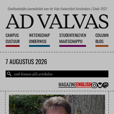
Onafhankelijke journalistiek over de Vrije Universiteit Amsterdam | Sinds 1953
CAMPUS
WETENSCHAP
STUDENTENLEVEN
COLUMN
CULTUUR
ONDERWIJS
MAATSCHAPPIJ
BLOG
7 AUGUSTUS 2026
MAGAZINE
ENGLISH