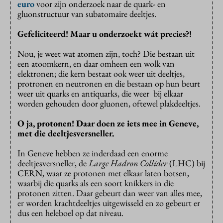
euro
voor zijn onderzoek naar de quark- en
gluonstructuur van subatomaire deeltjes.
Gefeliciteerd! Maar u onderzoekt wát precies?!
Nou, je weet wat atomen zijn, toch? Die bestaan uit
een atoomkern, en daar omheen een wolk van
elektronen; die kern bestaat ook weer uit deeltjes,
protronen en neutronen en die bestaan op hun beurt
weer uit quarks en antiquarks, die weer bij elkaar
worden gehouden door gluonen, oftewel plakdeeltjes.
O ja, protonen! Daar doen ze iets mee in Geneve,
met die deeltjesversneller.
In Geneve hebben ze inderdaad een enorme
deeltjesversneller, de
Large Hadron Collider
(LHC) bij
CERN, waar ze protonen met elkaar laten botsen,
waarbij die quarks als een soort knikkers in die
protonen zitten. Daar gebeurt dan weer van alles mee,
er worden krachtdeeltjes uitgewisseld en zo gebeurt er
dus een heleboel op dat niveau.