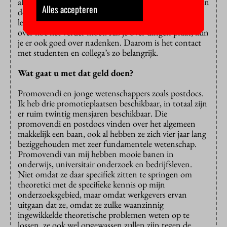
alweer verouderd, maar daar zijn nieuwe vragen voor in
Alles accepteren
de plaats gekomen. Als ik voor de collegezaal sta uit te
leggen wat ik heb ontdekt, krijg ik vaak weer ideeën
over hoe het verder moet. Als je over dingen praat, kun
je er ook goed over nadenken. Daarom is het contact
met studenten en collega’s zo belangrijk.
Wat gaat u met dat geld doen?
Promovendi en jonge wetenschappers zoals postdocs.
Ik heb drie promotieplaatsen beschikbaar, in totaal zijn
er ruim twintig mensjaren beschikbaar. Die
promovendi en postdocs vinden over het algemeen
makkelijk een baan, ook al hebben ze zich vier jaar lang
beziggehouden met zeer fundamentele wetenschap.
Promovendi van mij hebben mooie banen in
onderwijs, universitair onderzoek en bedrijfsleven.
Niet omdat ze daar specifiek zitten te springen om
theoretici met de specifieke kennis op mijn
onderzoeksgebied, maar omdat werkgevers ervan
uitgaan dat ze, omdat ze zulke waanzinnig
ingewikkelde theoretische problemen weten op te
lossen, ze ook wel opgewassen zullen zijn tegen de