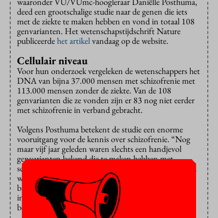
waaronder VU/VUmc-hoogleraar Daniëlle Posthuma,
deed een grootschalige studie naar de genen die iets
met de ziekte te maken hebben en vond in totaal 108
genvarianten. Het wetenschapstijdschrift Nature
publiceerde
het artikel
vandaag op de website.
Cellulair niveau
Voor hun onderzoek vergeleken de wetenschappers het
DNA van bijna 37.000 mensen met schizofrenie met
113.000 mensen zonder de ziekte. Van de 108
genvarianten die ze vonden zijn er 83 nog niet eerder
met schizofrenie in verband gebracht.
Volgens Posthuma betekent de studie een enorme
vooruitgang voor de kennis over schizofrenie. “Nog
maar vijf jaar geleden waren slechts een handjevol
genvarianten bekend die te maken hebben met
schizofrenie. Tussen de nu bekende genvarianten zien
we verbanden die iets zeggen over onderliggende
biologische mechanismen waardoor we voor het eerst
in staat zijn om schizofrenie op cellulair niveau te
begrijpen.”