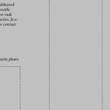
ubliceerd
rciële
den vaak
ties. Je e-
we contact
ctie plaats.