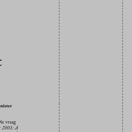
t
nister
ie vraag
r
2001: A