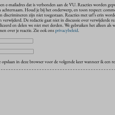
 een e-mailadres dat is verbonden aan de VU. Reacties worden gep
n achternaam. Houd je bij het onderwerp, en toon respect: comme
n discrimineren zijn niet toegestaan. Reacties met url’s erin wor
erwijderd. De redactie gaat niet in discussie over verwijderde reac
liceerd en delen we niet met derden. We gebruiken het alleen als 
en over je reactie. Zie ook ons
privacybeleid
.
e opslaan in deze browser voor de volgende keer wanneer ik een rea