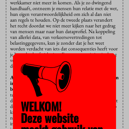
werkkamer niet meer in komen. Als je zo dwingend
handhaaft, ontneem je mensen hun relatie met de wet,
hun eigen verantwoordelijkheid om zich al dan niet
aan regels te houden. Op de tweede plaats verandert
het recht doordat we niet meer kijken naar het gedrag
van mensen maar naar hun dataprofiel. Na koppeling
van allerlei data, van verkeersovertredingen tot
belastinggegevens, kun je zonder dat je het weet
worden verdacht van iets dat consequenties heeft voor
je hypotheek of uitkering. En waartegen je je niet kunt
verweren. Dat wringt natuurlijk met allerlei eisen van
de rechtsstaat.”
Albanië heeft een AI-minister van aanbestedingen
in het leven heeft geroepen, om corruptie te
bestrijden. Een goed idee?
“Nou nee, want deze
technologie wordt waarschijnlijk ingezet en gebruikt
door diezelfde corrupte ambtenaren, die knoeiden met
WELKOM!
de aanbestedingen. Vaak vragen mensen waarom ik zo
kritisch ben op nieuwe technologie. Ik ben helemaal
Deze website
niet voor of tegen, maar als je veel overheidsgeld in
innovatie stopt, vind ik dat je net zoveel moet