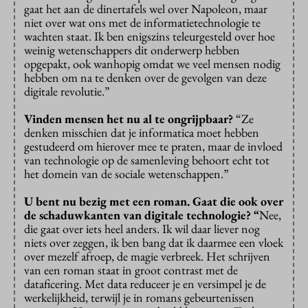
gaat het aan de dinertafels wel over Napoleon, maar
niet over wat ons met de informatietechnologie te
wachten staat. Ik ben enigszins teleurgesteld over hoe
weinig wetenschappers dit onderwerp hebben
opgepakt, ook wanhopig omdat we veel mensen nodig
hebben om na te denken over de gevolgen van deze
digitale revolutie.”
Vinden mensen het nu al te ongrijpbaar?
“Ze
denken misschien dat je informatica moet hebben
gestudeerd om hierover mee te praten, maar de invloed
van technologie op de samenleving behoort echt tot
het domein van de sociale wetenschappen.”
U bent nu bezig met een roman. Gaat die ook over
de schaduwkanten van digitale technologie? “
Nee,
die gaat over iets heel anders. Ik wil daar liever nog
niets over zeggen, ik ben bang dat ik daarmee een vloek
over mezelf afroep, de magie verbreek. Het schrijven
van een roman staat in groot contrast met de
dataficering. Met data reduceer je en versimpel je de
werkelijkheid, terwijl je in romans gebeurtenissen