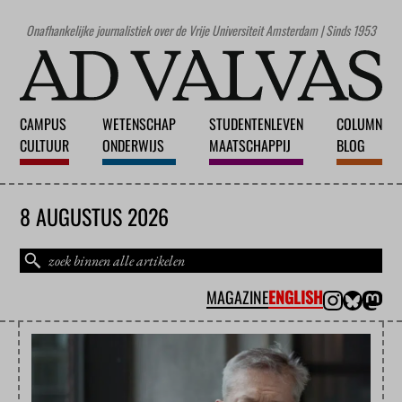
Onafhankelijke journalistiek over de Vrije Universiteit Amsterdam | Sinds 1953
CAMPUS
WETENSCHAP
STUDENTENLEVEN
COLUMN
CULTUUR
ONDERWIJS
MAATSCHAPPIJ
BLOG
8 AUGUSTUS 2026
MAGAZINE
ENGLISH