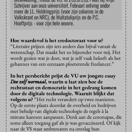
Schrijver aan onze universiteit. Februari ontving onder
meer de J.L. Heldringprijs (voor zijn columns in de
Volkskrant en NRC), de Multatuliprijs en de P.C.
Hooftprijs - voor zijn hele oeuvre.
Hoe waardevol is het eredoctoraat voor u?
“Literaire prijzen zijn iets anders dan bijval vanuit de
wetenschap. Dat maakt het zo bijzonder voor mij. Het
wordt gezien wat je doet, wat je zelf vaak beleeft als het
gehannes van een eenzaam ploeterende freelancer.”
In het persbericht prijst de VU uw jongste essay
Doe zelf normaal
, waarin u laat zien hoe de
rechtsstaat en democratie in het gedrang komen
door de digitale technologie. Waaruit blijkt dat
volgens u?
“Het recht verandert op twee manieren.
Op de eerste plaats doordat de overheid en bedrijven
met behulp van digitale technologie de regels à la
minute kunnen aanpassen. Denk aan de coronapas, die
soms alleen toegang gaf als je was gevaccineerd. Of kijk
naar de VS waar ambtenaren na ontslag hun