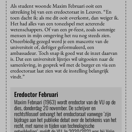
Als student woonde Maxim Februari ooit een
uitreiking bij van een eredoctoraat in Leuven. “En
toen dacht ik: als me dit ooit overkomt, dan weiger ik.
Het had alles van een toneelspel met acterende
wetenschappers. Of van een pr-feest, zoals sommige
mensen in mijn omgeving het nu nog steeds zien.
Oneerbiedig gezegd word je een mascotte van de
universiteit of, deftiger geformuleerd, een
ambassadeur. Toch snap ik goed wat de inzet daarvan
is. Dat een universiteit lijntjes wil uitgooien naar de
samenleving, in gesprek wil met de burger en via een
eredoctoraat laat zien wat de instelling belangrijk
vindt.”
Eredoctor Februari
Maxim Februari (1963) wordt eredoctor van de VU op de
dies, donderdag 20 november. De schrijver en
rechtsfilosoof ontvangt het eredoctoraat vanwege ‘zijn
bijdrage aan het publieke debat over de betekenis van het
recht, met name in tijden van technologische
ontwikkeling’, meldt de VU. In 2020/2021 was hij Vrije