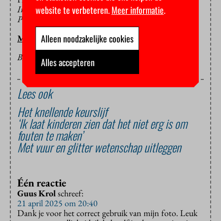
website te verbeteren.
Meer informatie
.
International Journal of Environmental Research and
Public Health
.
Alleen noodzakelijke cookies
MARIEKE KOLKMAN
BEELD: GUUS KROL (FLICKR)
Alles accepteren
Lees ook
Het knellende keurslijf
‘Ik laat kinderen zien dat het niet erg is om
fouten te maken’
Met vuur en glitter wetenschap uitleggen
Één reactie
Guus Krol
schreef:
21 april 2025 om 20:40
Dank je voor het correct gebruik van mijn foto. Leuk