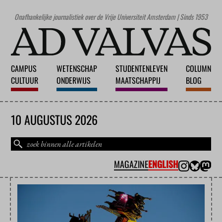
Onafhankelijke journalistiek over de Vrije Universiteit Amsterdam | Sinds 1953
CAMPUS
WETENSCHAP
STUDENTENLEVEN
COLUMN
CULTUUR
ONDERWIJS
MAATSCHAPPIJ
BLOG
10 AUGUSTUS 2026
MAGAZINE
ENGLISH