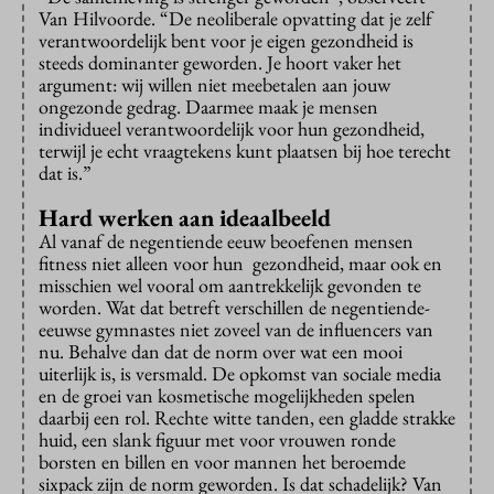
Van Hilvoorde. “De neoliberale opvatting dat je zelf
verantwoordelijk bent voor je eigen gezondheid is
steeds dominanter geworden. Je hoort vaker het
argument: wij willen niet meebetalen aan jouw
ongezonde gedrag. Daarmee maak je mensen
individueel verantwoordelijk voor hun gezondheid,
terwijl je echt vraagtekens kunt plaatsen bij hoe terecht
dat is.”
Hard werken aan ideaalbeeld
Al vanaf de negentiende eeuw beoefenen mensen
fitness niet alleen voor hun gezondheid, maar ook en
misschien wel vooral om aantrekkelijk gevonden te
worden. Wat dat betreft verschillen de negentiende-
eeuwse gymnastes niet zoveel van de influencers van
nu. Behalve dan dat de norm over wat een mooi
uiterlijk is, is versmald. De opkomst van sociale media
en de groei van kosmetische mogelijkheden spelen
daarbij een rol. Rechte witte tanden, een gladde strakke
huid, een slank figuur met voor vrouwen ronde
borsten en billen en voor mannen het beroemde
sixpack zijn de norm geworden. Is dat schadelijk? Van