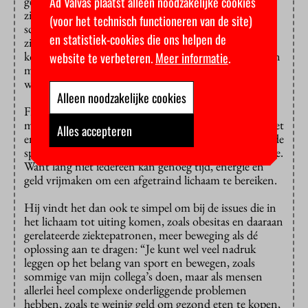
Ad Valvas plaatst alleen noodzakelijke cookies
gezondheid en succes. En in hoeverre je dat bereikt,
ziet men als je eigen verantwoordelijkheid. En daarin
(voor het technisch functioneren van de site)
schuilt ook het probleem. “Het lichaam is de meest
en statistiek-cookies die ons helpen de
zichtbare uiting van hoe het met ons gaat, daarin
komen allerlei factoren tot uiting die te maken hebben
website te verbeteren.
Meer informatie
.
met onze sociaaleconomische status, gezondheid,
welbevinden en positie in de maatschappij.”
Alleen noodzakelijke cookies
Fitness en andere vormen van sport hebben een
meritocratisch imago: dat het volledig aan je eigen inzet
Alles accepteren
en discipline ligt hoe succesvol je bent. Maar volgens de
sportfilosoof is dit een misleidende en elitaire ideologie.
Want lang niet iedereen kan genoeg tijd, energie en
geld vrijmaken om een afgetraind lichaam te bereiken.
Hij vindt het dan ook te simpel om bij de issues die in
het lichaam tot uiting komen, zoals obesitas en daaraan
gerelateerde ziektepatronen, meer beweging als dé
oplossing aan te dragen: “Je kunt wel veel nadruk
leggen op het belang van sport en bewegen, zoals
sommige van mijn collega’s doen, maar als mensen
allerlei heel complexe onderliggende problemen
hebben, zoals te weinig geld om gezond eten te kopen,