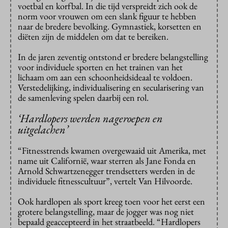
voetbal en korfbal. In die tijd verspreidt zich ook de
norm voor vrouwen om een slank figuur te hebben
naar de bredere bevolking. Gymnastiek, korsetten en
diëten zijn de middelen om dat te bereiken.
In de jaren zeventig ontstond er bredere belangstelling
voor individuele sporten en het trainen van het
lichaam om aan een schoonheidsideaal te voldoen.
Verstedelijking, individualisering en secularisering van
de samenleving spelen daarbij een rol.
‘Hardlopers werden nageroepen en
uitgelachen’
“Fitnesstrends kwamen overgewaaid uit Amerika, met
name uit Californië, waar sterren als Jane Fonda en
Arnold Schwartzenegger trendsetters werden in de
individuele fitnesscultuur”, vertelt Van Hilvoorde.
Ook hardlopen als sport kreeg toen voor het eerst een
grotere belangstelling, maar de jogger was nog niet
bepaald geaccepteerd in het straatbeeld. “Hardlopers