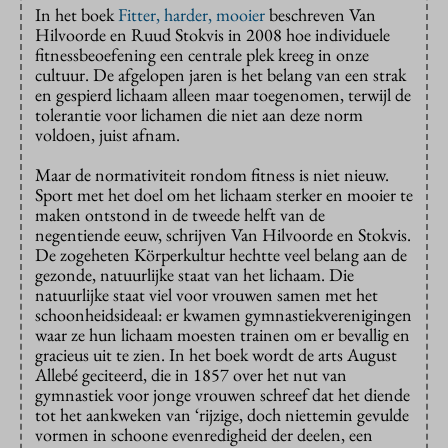
In het boek
Fitter, harder, mooier
beschreven Van
Hilvoorde en Ruud Stokvis in 2008 hoe individuele
fitnessbeoefening een centrale plek kreeg in onze
cultuur. De afgelopen jaren is het belang van een strak
en gespierd lichaam alleen maar toegenomen, terwijl de
tolerantie voor lichamen die niet aan deze norm
voldoen, juist afnam.
Maar de normativiteit rondom fitness is niet nieuw.
Sport met het doel om het lichaam sterker en mooier te
maken ontstond in de tweede helft van de
negentiende eeuw, schrijven Van Hilvoorde en Stokvis.
De zogeheten Körperkultur hechtte veel belang aan de
gezonde, natuurlijke staat van het lichaam. Die
natuurlijke staat viel voor vrouwen samen met het
schoonheidsideaal: er kwamen gymnastiekverenigingen
waar ze hun lichaam moesten trainen om er bevallig en
gracieus uit te zien. In het boek wordt de arts August
Allebé geciteerd, die in 1857 over het nut van
gymnastiek voor jonge vrouwen schreef dat het diende
tot het aankweken van ‘rijzige, doch niettemin gevulde
vormen in schoone evenredigheid der deelen, een