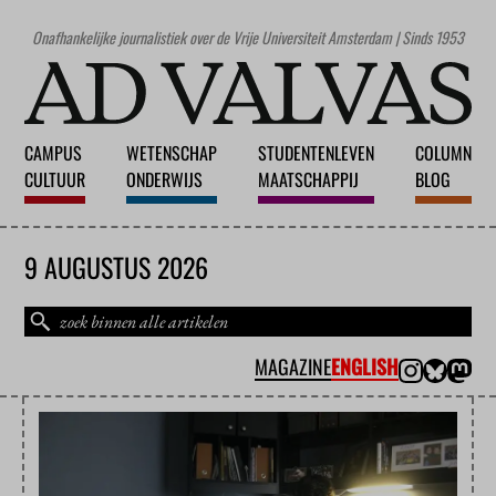
Onafhankelijke journalistiek over de Vrije Universiteit Amsterdam | Sinds 1953
CAMPUS
WETENSCHAP
STUDENTENLEVEN
COLUMN
CULTUUR
ONDERWIJS
MAATSCHAPPIJ
BLOG
9 AUGUSTUS 2026
MAGAZINE
ENGLISH