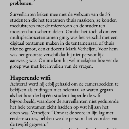
problemen.
Surveillanten keken mee met de webcam van de 35
studenten die het tentamen thuis maakten, ze konden
meeluisteren met de microfoon en de studenten
moesten hun scherm delen. Omdat het toch al om een
multiplechoicetentamen ging, was het verschil met een
digitaal tentamen maken in de tentamenzaal of thuis
niet zo groot, denkt docent Mark Verheijen. Voor hem
was het grootste verschil dat hij niet persoonlijk
aanwezig was. Online kon hij wel meekijken hoe ver de
groep was met het invullen van de vragen.
Haperende wifi
Achteraf werd hij erbij gehaald om de camerabeelden te
bekijken als er dingen niet helemaal zo waren gegaan
als het hoorde: bij één student haperde de wifi
bijvoorbeeld, waardoor de surveillanten niet gedurende
het hele tentamen zicht hadden op wat hij aan het
doen was. Verheijen: “Omdat de score in lijn lag met
eerdere scores, hebben we die persoon het voordeel van
de twijfel gegeven.”