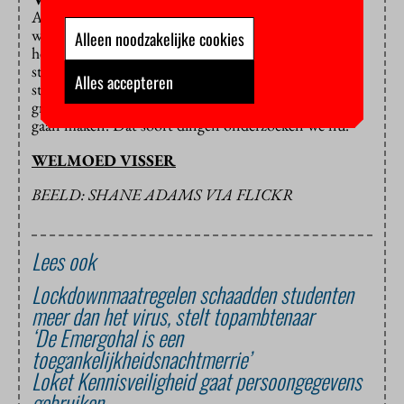
Als lid van de examencommissie biomedische
wetenschappen denkt Verheijen momenteel mee over
Alleen noodzakelijke cookies
het op afstand tentamineren van grotere groepen
studenten. “Hoe maken we het mogelijk om 300
Alles accepteren
studenten op afstand tentamen te laten doen? In
groepen? Dan moet je verschillende deeltentamens
gaan maken. Dat soort dingen onderzoeken we nu.”
WELMOED VISSER
BEELD: SHANE ADAMS VIA FLICKR
Lees ook
Lockdownmaatregelen schaadden studenten
meer dan het virus, stelt topambtenaar
‘De Emergohal is een
toegankelijkheidsnachtmerrie’
Loket Kennisveiligheid gaat persoongegevens
gebruiken