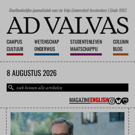
Onafhankelijke journalistiek over de Vrije Universiteit Amsterdam | Sinds 1953
CAMPUS
WETENSCHAP
STUDENTENLEVEN
COLUMN
CULTUUR
ONDERWIJS
MAATSCHAPPIJ
BLOG
8 AUGUSTUS 2026
MAGAZINE
ENGLISH