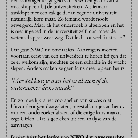
Een aanvrager krijgt geld van NWO en gaat daarna
vaak shoppen bij de universiteiten. Als iemand
aanklopt met een zak geld, dan zegt de universiteit
natuurlijk: kom maar. Zo iemand wordt nooit
geweigerd. Maar als het onderzoek is afgelopen en het
is niet ingebed in de universiteit zelf, dan moet de
wetenschapper weer weg. Dat leidt tot veel frustratie.”
Dat gaat NWO nu omdraaien. Aanvragers moeten
voortaan eerst van een universiteit te horen krijgen dat
ze er welkom zijn, mochten ze een subsidie in de wacht
slepen. Anders maken ze geen kans meer op een beurs.
‘Meestal kun je aan het cv al zien of de
onderzoeker kans maakt’
En zo moeilijk is het voorspellen van succes niet.
Uitzonderingen daargelaten, meestal kun je aan het cv
van een onderzoeker al zien of die enige kans maakt,
zegt Gielen. Dat is gebleken uit een analyse van de
aanvragen.
Is niet juist het leuke van NWO dat onverwachte