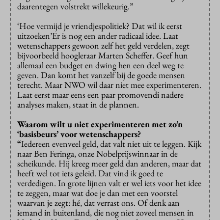
daarentegen volstrekt willekeurig.”
‘Hoe vermijd je vriendjespolitiek? Dat wil ik eerst
uitzoeken’
Er is nog een ander radicaal idee. Laat
wetenschappers gewoon zelf het geld verdelen, zegt
bijvoorbeeld hoogleraar Marten Scheffer. Geef hun
allemaal een budget en dwing hen een deel weg te
geven. Dan komt het vanzelf bij de goede mensen
terecht. Maar NWO wil daar niet mee experimenteren.
Laat eerst maar eens een paar promovendi nadere
analyses maken, staat in de plannen.
Waarom wilt u niet experimenteren met zo’n
‘basisbeurs’ voor wetenschappers?
“
Iedereen evenveel geld, dat valt niet uit te leggen. Kijk
naar Ben Feringa, onze Nobelprijswinnaar in de
scheikunde. Hij kreeg meer geld dan anderen, maar dat
heeft wel tot iets geleid. Dat vind ik goed te
verdedigen. In grote lijnen valt er wel iets voor het idee
te zeggen, maar wat doe je dan met een voorstel
waarvan je zegt: hé, dat verrast ons. Of denk aan
iemand in buitenland, die nog niet zoveel mensen in