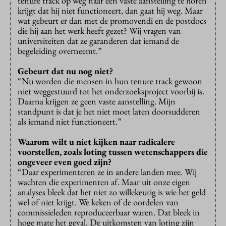
tenure track op weg naar een vaste aanstelling te horen
krijgt dat hij niet functioneert, dan gaat hij weg. Maar
wat gebeurt er dan met de promovendi en de postdocs
die hij aan het werk heeft gezet? Wij vragen van
universiteiten dat ze garanderen dat iemand de
begeleiding overneemt.”
Gebeurt dat nu nog niet?
“Nu worden die mensen in hun tenure track gewoon
niet weggestuurd tot het onderzoeksproject voorbij is.
Daarna krijgen ze geen vaste aanstelling. Mijn
standpunt is dat je het niet moet laten doorsudderen
als iemand niet functioneert.”
Waarom wilt u niet kijken naar radicalere
voorstellen, zoals loting tussen wetenschappers die
ongeveer even goed zijn?
“Daar experimenteren ze in andere landen mee. Wij
wachten die experimenten af. Maar uit onze eigen
analyses bleek dat het niet zo willekeurig is wie het geld
wel of niet krijgt. We keken of de oordelen van
commissieleden reproduceerbaar waren. Dat bleek in
hoge mate het geval. De uitkomsten van loting zijn