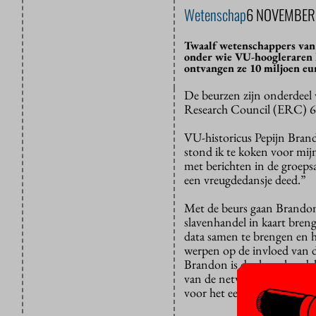
Wetenschap
6 NOVEMBER
Twaalf wetenschappers van 
onder wie VU-hoogleraren P
ontvangen ze 10 miljoen eu
De beurzen zijn onderdeel
Research Council (ERC) 6
VU-historicus Pepijn Brand
stond ik te koken voor mij
met berichten in de groepsa
een vreugdedansje deed.”
Met de beurs gaan Brandon 
slavenhandel in kaart brenge
data samen te brengen en h
werpen op de invloed van d
Brandon is de slavenhandel
van de netwerken zal het m
voor het eerst diepgaand te