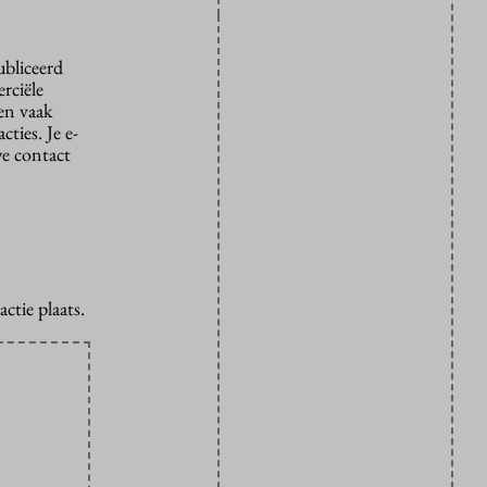
ubliceerd
rciële
den vaak
ties. Je e-
we contact
ctie plaats.