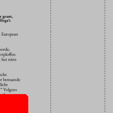
y grant,
lega’s
e European
oorde,
ntploffen
 het niets
sche
r bestaande
licht
.” Volgens
art brengen
nhandel