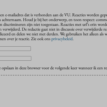
 een e-mailadres dat is verbonden aan de VU. Reacties worden gep
n achternaam. Houd je bij het onderwerp, en toon respect: comme
n discrimineren zijn niet toegestaan. Reacties met url’s erin wor
erwijderd. De redactie gaat niet in discussie over verwijderde reac
liceerd en delen we niet met derden. We gebruiken het alleen als 
en over je reactie. Zie ook ons
privacybeleid
.
e opslaan in deze browser voor de volgende keer wanneer ik een rea