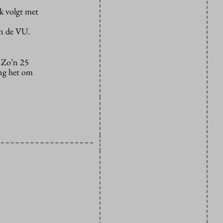
k volgt met
an de VU.
. Zo’n 25
ing het om