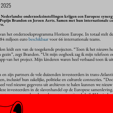
 2025
Nederlandse onderzoeksinstellingen krijgen een Europese synerg
epijn Brandon en Jeroen Aerts. Samen met hun internationale col
ro.
 van het onderzoeksprogramma Horizon Europe. In totaal stelt d
84 miljoen euro
beschikbaar
voor 66 internationale teams.
on leidt een van de toegekende projecten. “Toen ik het nieuws h
n gezin”, zegt Brandon. “Uit mijn ooghoek zag ik mijn telefoon o
pp van het project. Mijn kinderen waren heel verbaasd toen ik uit
en zijn partners de vele duizenden investeerders in trans-Atlanti
n, inclusief hun zakelijke, politieke en culturele connecties
.
“Doo
eel veel nieuwe gegevens uit archieven te halen kunnen we nieuw 
eze investeerders in de slavenhandel op de Europese samenleving
 tot nu toe vooral onderzocht met een nationale bril. “Het in ka
ogelijk maken de transnationale dimensies van de Europese slave
 analyseren.”