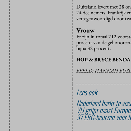
Duitsland levert met 28 on
24 deelnemers. Frankrijk e
vertegenwoordigd door twa
Vrouw
Er zijn in totaal 712 voor
procent van de gehonoreer
bijna 32 procent.
HOP & BRYCE BENDA
BEELD: HANNAH BUSI
Lees ook
Nederland harkt te vee
VU grijpt naast Europe
37 ERC-beurzen voor N