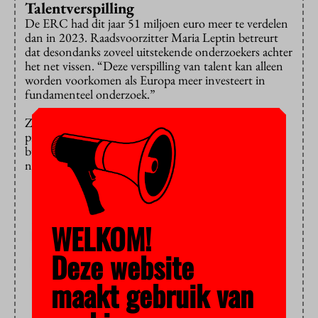
Talentverspilling
De ERC had dit jaar 51 miljoen euro meer te verdelen
dan in 2023. Raadsvoorzitter Maria Leptin betreurt
dat desondanks zoveel uitstekende onderzoekers achter
het net vissen. “Deze verspilling van talent kan alleen
worden voorkomen als Europa meer investeert in
fundamenteel onderzoek.”
Zoals het er nu naar
uitziet
moet het Horizon-
programma de komende drie jaar 2,1 miljard euro aan
budget inleveren, al is het laatste woord daarover nog
niet gezegd.
WELKOM!
Deze website
maakt gebruik van