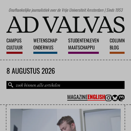
Onafhankelijke journalistiek over de Vrije Universiteit Amsterdam | Sinds 1953
CAMPUS
WETENSCHAP
STUDENTENLEVEN
COLUMN
CULTUUR
ONDERWIJS
MAATSCHAPPIJ
BLOG
8 AUGUSTUS 2026
MAGAZINE
ENGLISH