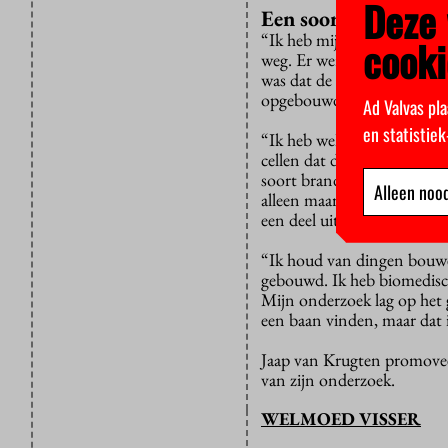
Deze 
Een soort brandala
“Ik heb mijn wormpjes bloo
cooki
weg. Er werd, zoals verwac
was dat de weg in de cilia 
opgebouwd.”
Ad Valvas pla
en statistie
“Ik heb wel een idee hoe da
cellen dat de signaaloverdr
soort brandalarm. Als het i
Alleen nood
alleen maar vervelend. Dit 
een deel uiteenvalt, maar 
“Ik houd van dingen bouwe
gebouwd. Ik heb biomedisch
Mijn onderzoek lag op het g
een baan vinden, maar dat i
Jaap van Krugten promoveer
van zijn onderzoek.
WELMOED VISSER