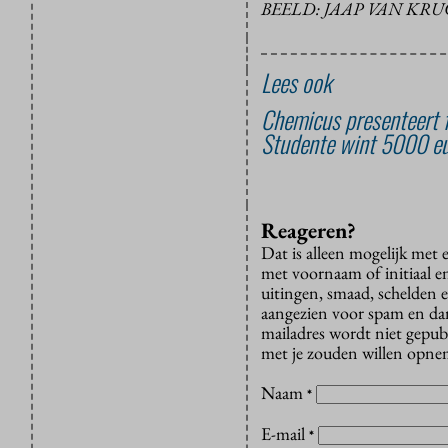
BEELD: JAAP VAN KR
Lees ook
Chemicus presenteert 
Studente wint 5000 e
Reageren?
Dat is alleen mogelijk met
met voornaam of initiaal e
uitingen, smaad, schelden e
aangezien voor spam en dan v
mailadres wordt niet gepub
met je zouden willen opnem
Naam
*
E-mail
*