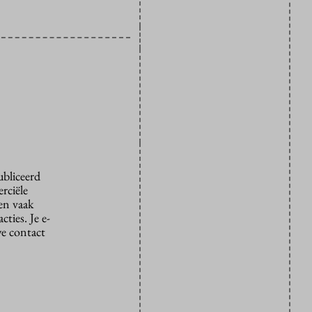
ubliceerd
rciële
den vaak
ties. Je e-
we contact