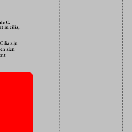
de C.
 in cilia,
Cilia zijn
nen zien
ent
rgen ze er
gt, dat vuil
verdracht
het lichaam
Dit type
e
ie eiwitten