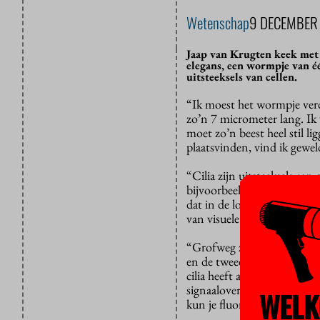
Wetenschap
9 DECEMBER
Jaap van Krugten keek met 
elegans, een wormpje van é
uitsteeksels van cellen.
“Ik moest het wormpje verdov
zo’n 7 micrometer lang. Ik 
moet zo’n beest heel stil l
plaatsvinden, vind ik gewel
“Cilia zijn uitsteeksels aan
bijvoorbeeld voor dat een e
dat in de longen terechtko
van visuele signalen in onz
“Grofweg zijn er twee typen
en de tweede bij de overdr
cilia heeft antennes aan de b
signaaloverdracht naar de r
WELK
kun je fluorescerend maken,