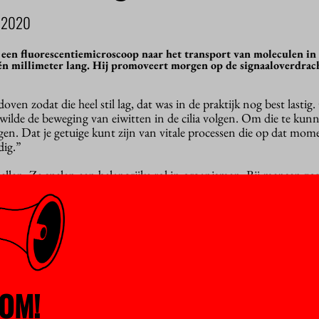
 2020
een fluorescentiemicroscoop naar het transport van moleculen in 
én millimeter lang. Hij promoveert morgen op de signaaloverdracht
en zodat die heel stil lag, dat was in de praktijk nog best lastig. 
wilde de beweging van eiwitten in de cilia volgen. Om die te kun
iggen. Dat je getuige kunt zijn van vitale processen die op dat mom
dig.”
 cellen. Ze spelen een belangrijke rol in organismen. Bij mensen zo
itje door de eileider beweegt en dat een spermacel zich voortbewee
mt naar buiten wordt gewerkt, maar ook spelen ze een rol bij de o
e ogen.”
 cilia: de eerste speelt een rol bij het transport van dingen door 
acht van signalen. Ik heb onderzoek gedaan naar het tweede type. 
uitenkant en in die cilia ligt een soort weg die een rol speelt bij d
est van de cel: er worden eiwitten over die weg getransporteerd. D
OM!
 zodat je ze kunt volgen.”