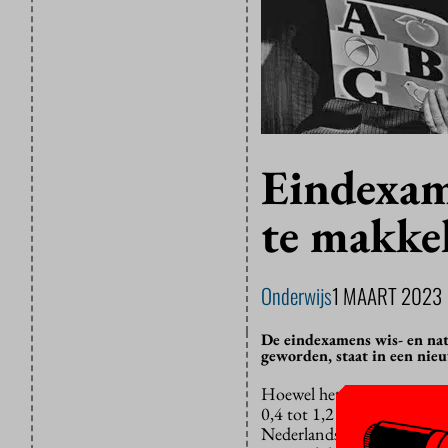
Eindexam
te makkel
Onderwijs
1 MAART 2023
De eindexamens wis- en nat
geworden, staat in een nieu
Hoewel het gemiddelde cijf
0,4 tot 1,2 punt steeg, wer
Nederlandse studenten. En 