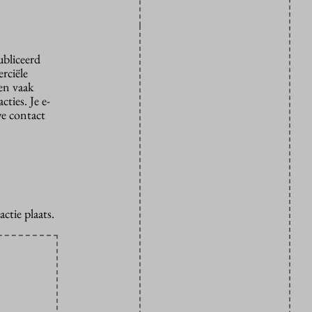
ubliceerd
rciële
den vaak
ties. Je e-
we contact
ctie plaats.