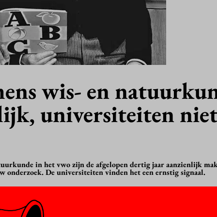
ens wis- en natuurku
ijk, universiteiten niet
uurkunde in het vwo zijn de afgelopen dertig jaar aanzienlijk mak
w onderzoek. De universiteiten vinden het een ernstig signaal.
er voor de centrale eindexamens wis- en natuurkunde in dertig jaa
d er bij universiteiten geklaagd over het lagere instroomniveau van
ook de internationale PISA-scores van 15-jarigen voor deze vakk