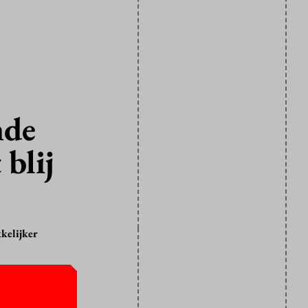
nde
 blij
kelijker
r tijd met
en daalden.