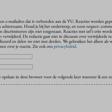
 een e-mailadres dat is verbonden aan de VU. Reacties worden gep
n achternaam. Houd je bij het onderwerp, en toon respect: comme
n discrimineren zijn niet toegestaan. Reacties met url’s erin wor
erwijderd. De redactie gaat niet in discussie over verwijderde reac
liceerd en delen we niet met derden. We gebruiken het alleen als 
en over je reactie. Zie ook ons
privacybeleid
.
e opslaan in deze browser voor de volgende keer wanneer ik een rea