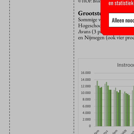
© HOP. Bron: Vereniging Hoges
en statistie
Grootste hogeschole
Sommige van de grote hoges
Alleen nood
Hogeschool Rotterdam (7 p
Avans (3 procent minder)
en Nijmegen (ook vier pro