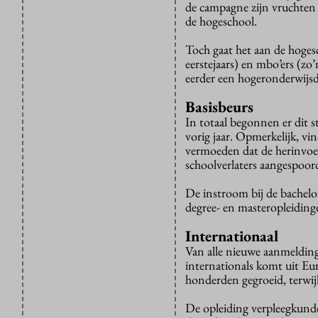
de campagne zijn vruchten a
de hogeschool.
Toch gaat het aan de hoges
eerstejaars) en mbo’ers (zo
eerder een hogeronderwijsd
Basisbeurs
In totaal begonnen er dit s
vorig jaar. Opmerkelijk, 
vermoeden dat de herinvoer
schoolverlaters aangespoor
De instroom bij de bachelor
degree- en masteropleiding
Internationaal
Van alle nieuwe aanmelding
internationals komt uit Eur
honderden gegroeid, terwij
De opleiding verpleegkunde