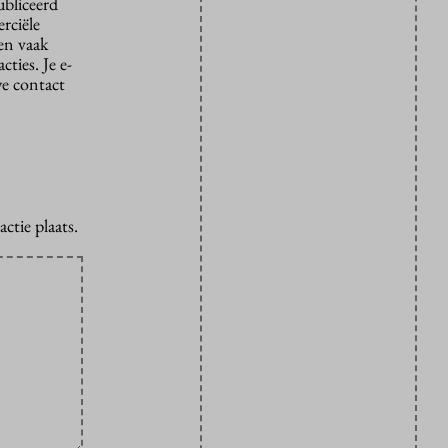
ubliceerd
rciële
den vaak
ties. Je e-
we contact
ctie plaats.