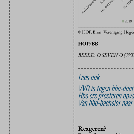
© HOP. Bron: Vereniging Hoges
HOP/BB
BEELD: O SEVEN O (
Lees ook
VVD is tegen hbo-doct
Hbo’ers presteren opva
Van hbo-bachelor naar 
Reageren?