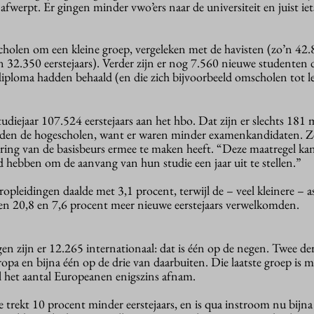
fwerpt. Er gingen minder vwo’ers naar de universiteit en juist ie
cholen om een kleine groep, vergeleken met de havisten (zo’n 42
’n 32.350 eerstejaars). Verder zijn er nog 7.560 nieuwe studenten d
iploma hadden behaald (en die zich bijvoorbeeld omscholen tot le
tudiejaar 107.524 eerstejaars aan het hbo. Dat zijn er slechts 181
vinden de hogescholen, want er waren minder examenkandidaten. Z
ing van de basisbeurs ermee te maken heeft. “Deze maatregel ka
d hebben om de aanvang van hun studie een jaar uit te stellen.”
opleidingen daalde met 3,1 procent, terwijl de – veel kleinere – a
en 20,8 en 7,6 procent meer nieuwe eerstejaars verwelkomden.
en zijn er 12.265 internationaal: dat is één op de negen. Twee de
opa en bijna één op de drie van daarbuiten. Die laatste groep is m
l het aantal Europeanen enigszins afnam.
 trekt 10 procent minder eerstejaars, en is qua instroom nu bijna