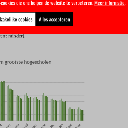
cholen.
k-cookies die ons helpen de website te verbeteren.
Meer informatie
.
n
cholen zagen het aantal nieuwe inschrijvingen toenemen, zoals 
zakelijke cookies
Alles accepteren
rocent erbij) en NHL Stenden (5 procent). Andere staan in de m
, de Haagse Hogeschool (4 procent minder) en de Hogeschool v
cent minder).