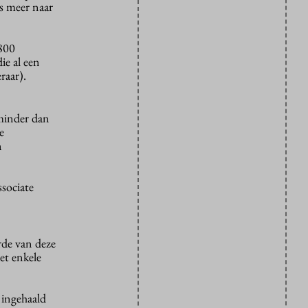
ts meer naar
.800
ie al een
raar).
 minder dan
e
n
ssociate
rde van deze
et enkele
 ingehaald