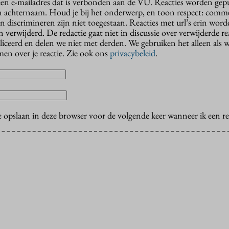
 een e-mailadres dat is verbonden aan de VU. Reacties worden gep
n achternaam. Houd je bij het onderwerp, en toon respect: comme
n discrimineren zijn niet toegestaan. Reacties met url’s erin wor
erwijderd. De redactie gaat niet in discussie over verwijderde reac
liceerd en delen we niet met derden. We gebruiken het alleen als 
en over je reactie. Zie ook ons
privacybeleid
.
e opslaan in deze browser voor de volgende keer wanneer ik een rea