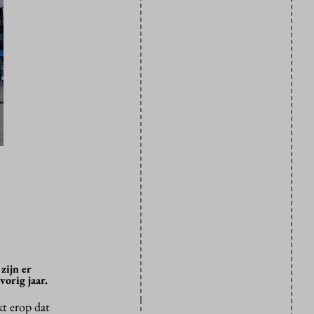
zijn er
orig jaar.
kt erop dat