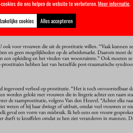
k-cookies die ons helpen de website te verbeteren.
Meer informatie
.
ers
 één waar iedereen zich veilig moet voelen. “Wij hebben veel joodse
zakelijke cookies
Alles accepteren
 zich niet veilig voelen, niet met een keppeltje over straat durv
oodse restaurant HaCarmel al drie keer vernield. We moeten dus 
U ook voor vrouwen die uit de prostitutie willen. “Vaak kunnen ze
ben en geen mogelijkheden op de arbeidsmarkt. Daarom moet de
 van een opleiding en het vinden van woonruimte.” Ook moeten ze
x-prostituées hebben last van hetzelfde post-traumatische syndroo
d ingevoerd verbod op prostitutie. “Het is toch onvoorstelbaar da
ten worden gelokt met vrouwen die in lingerie achter een raam st
chter de raamprostitutie, volgens Van den Heuvel. “Achter elke ra
et weten of hij haar dwingt of uitbuit, omdat veel vrouwen er ni
 elk geval een vorm van misbruik. Ik heb eens een vrouw gesproke
r durft te knuffelen omdat ze hen ziet veranderen in mannen. Da