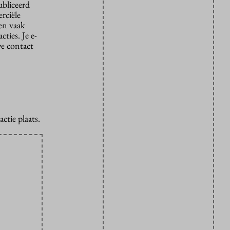
ubliceerd
rciële
den vaak
ties. Je e-
we contact
ctie plaats.