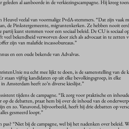
jaar geleden al aanboorde in de verkiezingscampagne. Hij kreeg toen 
 Heuvel veelal van voormalige PvdA-stemmers. “Dat zijn vaak m
aan, de Pinkstergemeente, migrantenkerken. Ze hebben nooit eerd
ke partij kunt stemmen voor een sociaal beleid. De CU is sociaal op 
t veel bekendheid verworven door zich als advocaat in te zetten
offer zijn van malafide incassobureaus.”
mnus en een oude bekende van Advalvas.
istenUnie nu echt mee lijkt te doen, is de samenstelling van de kie
 staan vijftig kandidaten op uit elke bevolkingsgroep, in elke
 in Amsterdam heeft zo’n diverse kieslijst.”
sistent tijdens de campagne. “Ik zorg voor praktische en inhoude
or op de debatten, praat hem bij over de inhoud van de onderwer
zijn en zo. Vanavond, bijvoorbeeld, heeft hij drie debatten op vers
 alles gesmeerd loopt.”
n pas? “Niet bij de campagne, wel bij het nadenken over beleid. W