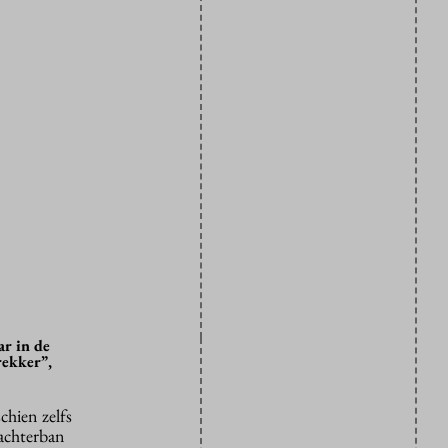
ar in de
rekker”,
chien zelfs
 achterban