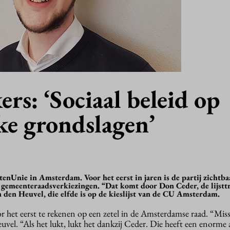
ers: ‘Sociaal beleid op
jke grondslagen’
enUnie in Amsterdam. Voor het eerst in jaren is de partij zichtba
gemeenteraadsverkiezingen. “Dat komt door Don Ceder, de lijstt
 den Heuvel, die elfde is op de kieslijst van de CU Amsterdam.
 het eerst te rekenen op een zetel in de Amsterdamse raad. “Miss
uvel. “Als het lukt, lukt het dankzij Ceder. Die heeft een enorme