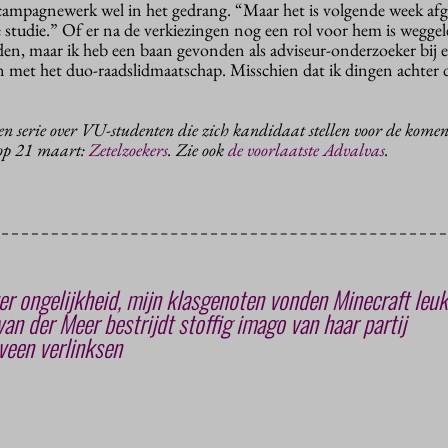
campagnewerk wel in het gedrang. “Maar het is volgende week af
e studie.” Of er na de verkiezingen nog een rol voor hem is wegge
den, maar ik heb een baan gevonden als adviseur-onderzoeker bij 
en met het duo-raadslidmaatschap. Misschien dat ik dingen achter
een serie over VU-studenten die zich kandidaat stellen voor de kome
 op 21 maart:
Zetelzoekers
. Zie ook
de voorlaatste Advalvas
.
er ongelijkheid, mijn klasgenoten vonden Minecraft leuk
n der Meer bestrijdt stoffig imago van haar partij
veen verlinksen