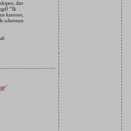
gelopen, dan
legd? “Ik
een kantoor,
 de schermen
nde
er’