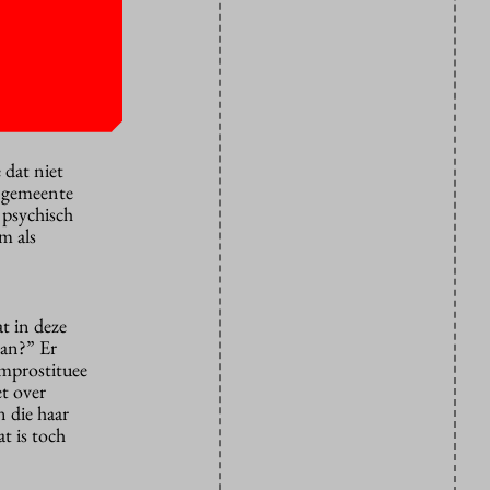
en. Hier in
opkomen voor
 dat niet
 gemeente
 psychisch
m als
t in deze
aan?” Er
amprostituee
et over
n die haar
t is toch