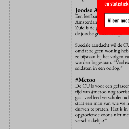
en statistie
Joodse Amsterdamm
Een leefbare stad is er ook
Alleen nood
Amsterdammers gesproken die
Zuid is de gevel van het J
de joodse gemeenschap.”
Speciale aandacht wil de C
omdat ze geen woning heb
ze bijstaan bij het volgen
worden bijgestaan. “Veel e
soldaten in een oorlog.”
#Metoo
De CU is voor een gefaseer
tijd van #metoo nog toeris
gaat veel leed verscholen a
staat een man van wie we ni
durven te praten. Het is in
opgroeiende zoons niet mee
verschrikkelijk?”