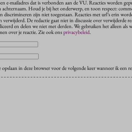
 een e-mailadres dat is verbonden aan de VU. Reacties worden gep
n achternaam. Houd je bij het onderwerp, en toon respect: comme
n discrimineren zijn niet toegestaan. Reacties met url’s erin wor
erwijderd. De redactie gaat niet in discussie over verwijderde reac
liceerd en delen we niet met derden. We gebruiken het alleen als 
en over je reactie. Zie ook ons
privacybeleid
.
e opslaan in deze browser voor de volgende keer wanneer ik een rea