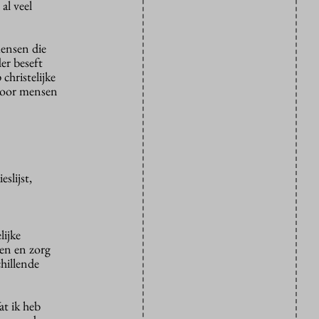
al veel
ensen die
er beseft
christelijke
 voor mensen
slijst,
lijke
pen en zorg
chillende
at ik heb