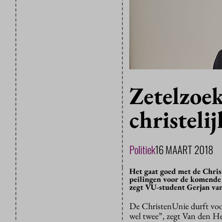
Zetelzoek
christeli
Politiek
16 MAART 2018
Het gaat goed met de Christ
peilingen voor de komende 
zegt VU-student Gerjan van
De ChristenUnie durft voor
wel twee”, zegt Van den He