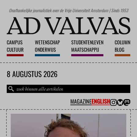
Onafhankelijke journalistiek over de Vrije Universiteit Amsterdam | Sinds 1953
CAMPUS
WETENSCHAP
STUDENTENLEVEN
COLUMN
CULTUUR
ONDERWIJS
MAATSCHAPPIJ
BLOG
8 AUGUSTUS 2026
MAGAZINE
ENGLISH