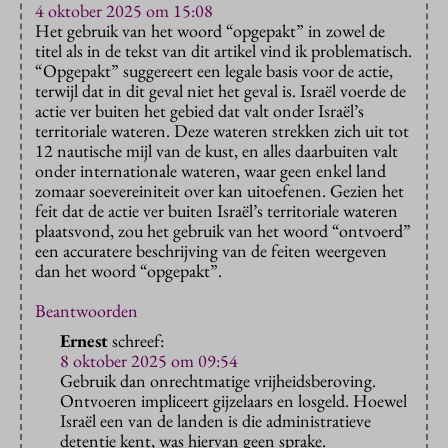
4 oktober 2025 om 15:08
Het gebruik van het woord “opgepakt” in zowel de
titel als in de tekst van dit artikel vind ik problematisch.
“Opgepakt” suggereert een legale basis voor de actie,
terwijl dat in dit geval niet het geval is. Israël voerde de
actie ver buiten het gebied dat valt onder Israël’s
territoriale wateren. Deze wateren strekken zich uit tot
12 nautische mijl van de kust, en alles daarbuiten valt
onder internationale wateren, waar geen enkel land
zomaar soevereiniteit over kan uitoefenen. Gezien het
feit dat de actie ver buiten Israël’s territoriale wateren
plaatsvond, zou het gebruik van het woord “ontvoerd”
een accuratere beschrijving van de feiten weergeven
dan het woord “opgepakt”.
Beantwoorden
Ernest
schreef:
8 oktober 2025 om 09:54
Gebruik dan onrechtmatige vrijheidsberoving.
Ontvoeren impliceert gijzelaars en losgeld. Hoewel
Israël een van de landen is die administratieve
detentie kent, was hiervan geen sprake.