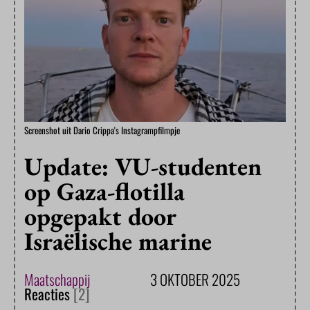
Screenshot uit Dario Crippa's Instagrampfilmpje
Update: VU-studenten
op Gaza-flotilla
opgepakt door
Israëlische marine
Maatschappij
3 OKTOBER 2025
Reacties
[2]