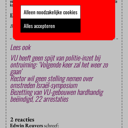
voet en proberen vanuit de opleiding met de betreffende studenten in contact te
komen.'
Alleen noodzakelijke cookies
EMMA SPRANGERS
Alles accepteren
BEELD: DARIO CRIPPA'S INSTAGRAM
Lees ook
VU heeft geen spijt van politie-inzet bij
ontruiming: ‘Volgende keer zal het weer zo
gaan’
Rector wil geen stelling nemen over
omstreden Israël-symposium
Bezetting van VU-gebouwen hardhandig
beëindigd, 22 arrestaties
2 reacties
Edwin Reuvers
schreef: