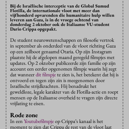
Bij de Israëlische interceptie van de Global Sumud
Flotilla, de internationale vloot met meer dan
vijfhonderd opvarenden die humanitaire hulp willen
leveren aan Gaza, is in de vroege ochtend van
donderdag 2 oktober ook de Italiaanse VU-student
Dario Crippa opgepakt.
De student neurowetenschappen en filosofie vertrok
in september als onderdeel van de vloot richting Gaza
op een zeilboot genaamd Otaria. Op zijn Instagram
plaatste hij de afgelopen maand geregeld filmpjes met
updates. Op 2 oktober publiceerde zijn familie op zijn
account een eerder opgenomen filmpje waarin hij zegt
dat wanneer
dit filmpje
te zien is, het betekent dat hij is
ontvoerd en tegen zijn zin is meegenomen door
Israëlische strijdkrachten. Hij benadrukt het
geweldloze, legale karakter van de Flotilla-actie en roept
mensen op de Italiaanse overheid te vragen zijn directe
vrijlating te eisen.
Rode zone
In een
Youtubefilmpje
op Crippa’s kanaal is het
moment te zien dat Crippa de rest van de vloot laat