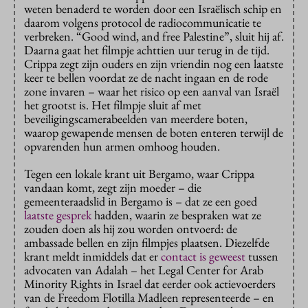
weten benaderd te worden door een Israëlisch schip en
daarom volgens protocol de radiocommunicatie te
verbreken. “Good wind, and free Palestine”, sluit hij af.
Daarna gaat het filmpje achttien uur terug in de tijd.
Crippa zegt zijn ouders en zijn vriendin nog een laatste
keer te bellen voordat ze de nacht ingaan en de rode
zone invaren – waar het risico op een aanval van Israël
het grootst is. Het filmpje sluit af met
beveiligingscamerabeelden van meerdere boten,
waarop gewapende mensen de boten enteren terwijl de
opvarenden hun armen omhoog houden.
Tegen een lokale krant uit Bergamo, waar Crippa
vandaan komt, zegt zijn moeder – die
gemeenteraadslid in Bergamo is – dat ze een goed
laatste gesprek
hadden, waarin ze bespraken wat ze
zouden doen als hij zou worden ontvoerd: de
ambassade bellen en zijn filmpjes plaatsen. Diezelfde
krant meldt inmiddels dat er
contact is geweest
tussen
advocaten van Adalah – het Legal Center for Arab
Minority Rights in Israel dat eerder ook actievoerders
van de Freedom Flotilla Madleen representeerde – en