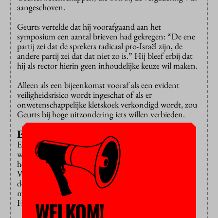
aangeschoven.
Geurts vertelde dat hij voorafgaand aan het
symposium een aantal brieven had gekregen: “De ene
partij zei dat de sprekers radicaal pro-Israël zijn, de
andere partij zei dat dat niet zo is.” Hij bleef erbij dat
hij als rector hierin geen inhoudelijke keuze wil maken.
Alleen als een bijeenkomst vooraf als een evident
veiligheidsrisico wordt ingeschat of als er
onwetenschappelijke kletskoek verkondigd wordt, zou
Geurts bij hoge uitzondering iets willen verbieden.
Ervan leren
Een probleem met het symposium dat de bestuurders
wel onderkennen, was het besloten karakter. Pas op
het allerlaatste moment werd het opengesteld voor
VU-medewerkers en studenten, na aandringen van
decaan Gregor Halff bij de organisatoren. “Dat
moeten we voortaan anders doen”, concludeerde
Halff.
WELKOM!