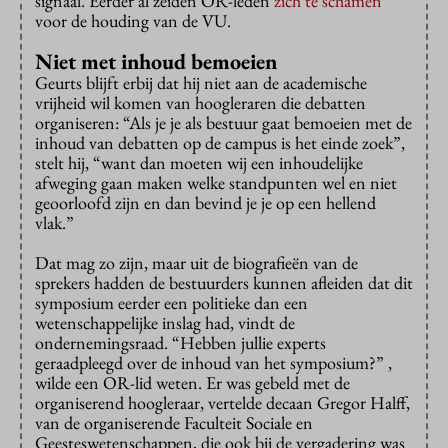
signaal. Eerder al zeiden OR-leden
zich te schamen
voor de houding van de VU.
Niet met inhoud bemoeien
Geurts blijft erbij dat hij niet aan de academische
vrijheid wil komen van hoogleraren die debatten
organiseren: “Als je je als bestuur gaat bemoeien met de
inhoud van debatten op de campus is het einde zoek”,
stelt hij, “want dan moeten wij een inhoudelijke
afweging gaan maken welke standpunten wel en niet
geoorloofd zijn en dan bevind je je op een hellend
vlak.”
Dat mag zo zijn, maar uit de biografieën van de
sprekers hadden de bestuurders kunnen afleiden dat dit
symposium eerder een politieke dan een
wetenschappelijke inslag had, vindt de
ondernemingsraad. “Hebben jullie experts
geraadpleegd over de inhoud van het symposium?” ,
wilde een OR-lid weten. Er was gebeld met de
organiserend hoogleraar, vertelde decaan Gregor Halff,
van de organiserende Faculteit Sociale en
Geesteswetenschappen, die ook bij de vergadering was