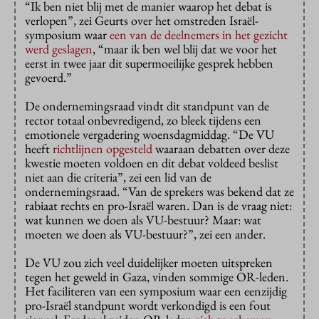
“Ik ben niet blij met de manier waarop het debat is
verlopen”, zei Geurts over het omstreden Israël-
symposium waar
een van de deelnemers in het gezicht
werd geslagen
, “maar ik ben wel blij dat we voor het
eerst in twee jaar dit supermoeilijke gesprek hebben
gevoerd.”
De ondernemingsraad vindt dit standpunt van de
rector totaal onbevredigend, zo bleek tijdens een
emotionele vergadering woensdagmiddag. “De VU
heeft
richtlijnen opgesteld
waaraan debatten over deze
kwestie moeten voldoen en dit debat voldeed beslist
niet aan die criteria”, zei een lid van de
ondernemingsraad. “Van de sprekers was bekend dat ze
rabiaat rechts en pro-Israël waren. Dan is de vraag niet:
wat kunnen we doen als VU-bestuur? Maar: wat
moeten we doen als VU-bestuur?”, zei een ander.
De VU zou zich veel duidelijker moeten uitspreken
tegen het geweld in Gaza, vinden sommige OR-leden.
Het faciliteren van een symposium waar een eenzijdig
pro-Israël standpunt wordt verkondigd is een fout