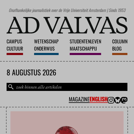
Onafhankelijke journalistiek over de Vrije Universiteit Amsterdam | Sinds 1953
CAMPUS
WETENSCHAP
STUDENTENLEVEN
COLUMN
CULTUUR
ONDERWIJS
MAATSCHAPPIJ
BLOG
8 AUGUSTUS 2026
MAGAZINE
ENGLISH