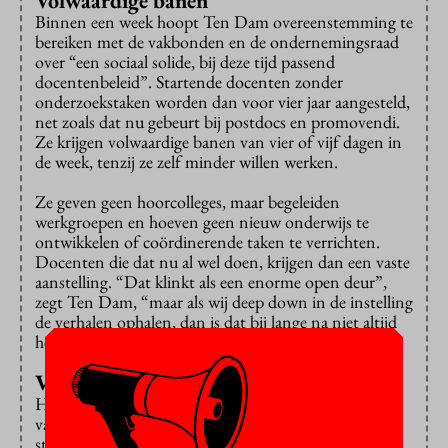
Volwaardige banen
Binnen een week hoopt Ten Dam overeenstemming te
bereiken met de vakbonden en de ondernemingsraad
over “een sociaal solide, bij deze tijd passend
docentenbeleid”. Startende docenten zonder
onderzoekstaken worden dan voor vier jaar aangesteld,
net zoals dat nu gebeurt bij postdocs en promovendi.
Ze krijgen volwaardige banen van vier of vijf dagen in
de week, tenzij ze zelf minder willen werken.
Ze geven geen hoorcolleges, maar begeleiden
werkgroepen en hoeven geen nieuw onderwijs te
ontwikkelen of coördinerende taken te verrichten.
Docenten die dat nu al wel doen, krijgen dan een vaste
aanstelling. “Dat klinkt als een enorme open deur”,
zegt Ten Dam, “maar als wij deep down in de instelling
de verhalen ophalen, dan is dat bij lange na niet altijd
het geval. Dus dat moet gewoon beter.”
Verder onderzoek niet nodig
HR-directeur Robert Grem schat dat straks de helft
van de UvA-docenten zonder onderzoekstaken een
startersbaan voor vier jaar heeft en de andere helft een