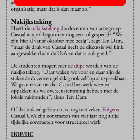
afspreken. Dat geeft af en toe wat onrust in de
organisatie, maar dat is dan maar zo.”
Nakijkstaking
Heeft de
nakijkstaking
die docenten van actiegroep
Casual in april begonnen nog een rol gespeeld? “We
zijn hier al vanaf oktober mee bezig”, zegt Ten Dam,
“maar de druk van Casual heeft de discussie wel flink
aangewakkerd aan de UvA en dat is ook goed.”
De studenten mogen niet de
dupe
worden van de
nakijkstaking. “Daar waken we voor en daar zijn de
stakende docenten gelukkig ook zelf op aanspreekbaar.
We gaan ervan uit dat Casual het werk weer zal
oppakken als we overeenstemming hebben met de
lokale vakbonden”, aldus Ten Dam.
Of dat ook zal gebeuren, is nog niet zeker.
Volgens
Casual UvA zijn contracten van vier jaar nog altijd
tijdelijke contracten voor structureel werk.
HOP/HC