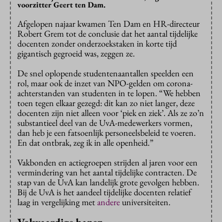
voorzitter Geert ten Dam.
Afgelopen najaar kwamen Ten Dam en HR-directeur
Robert Grem tot de conclusie dat het aantal tijdelijke
docenten zonder onderzoekstaken in korte tijd
gigantisch gegroeid was, zeggen ze.
De snel oplopende studentenaantallen speelden een
rol, maar ook de inzet van NPO-gelden om corona-
achterstanden van studenten in te lopen. “We hebben
toen tegen elkaar gezegd: dit kan zo niet langer, deze
docenten zijn niet alleen voor ‘piek en ziek’. Als ze zo’n
substantieel deel van de UvA-medewerkers vormen,
dan heb je een fatsoenlijk personeelsbeleid te voeren.
En dat ontbrak, zeg ik in alle openheid.”
Vakbonden en actiegroepen strijden al jaren voor een
vermindering van het aantal tijdelijke contracten. De
stap van de UvA kan landelijk grote gevolgen hebben.
Bij de UvA is het aandeel tijdelijke docenten relatief
laag in vergelijking met
andere
universiteiten.