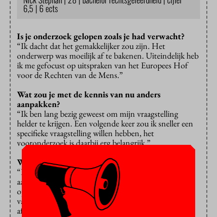
6,5 | 6 ects
Is je onderzoek gelopen zoals je had verwacht?
“Ik dacht dat het gemakkelijker zou zijn. Het
onderwerp was moeilijk af te bakenen. Uiteindelijk heb
ik me gefocust op uitspraken van het Europees Hof
voor de Rechten van de Mens.”
Wat zou je met de kennis van nu anders
aanpakken?
“Ik ben lang bezig geweest om mijn vraagstelling
helder te krijgen. Een volgende keer zou ik sneller een
specifieke vraagstelling willen hebben, het
vooronderzoek is daarbij erg belangrijk.”
Wat was je grootste ontdekking?
“Dat vrouwen die zich na lang verblijf in Nederland
aan een westerse manier van leven hebben aangepast,
op grond van het Europees Verdrag voor de Rechten
van de Mens mogelijk toch geen verblijf kunnen
afdwingen. Dat zou kunnen betekenen dat zij de