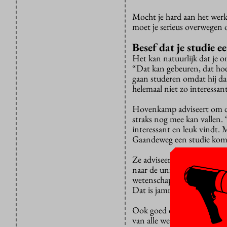
Mocht je hard aan het werk
moet je serieus overwegen o
Besef dat je studie e
Het kan natuurlijk dat je 
“Dat kan gebeuren, dat hoef
gaan studeren omdat hij daa
helemaal niet zo interessant
Hovenkamp adviseert om de
straks nog mee kan vallen. 
interessant en leuk vindt. Mi
Gaandeweg een studie kom je
Ze adviseert om ook eens te 
naar de universiteit ginge
wetenschap hanteert niet zo 
Dat is jammer, want missch
Ook goed om te bedenken: je
van alle werknemers in het 