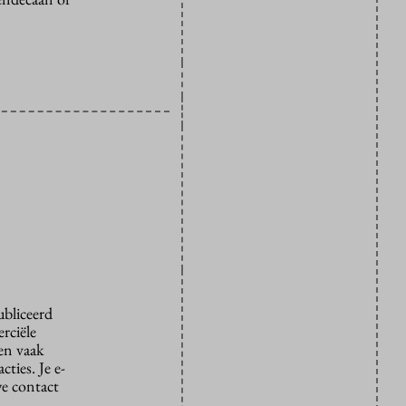
ubliceerd
rciële
den vaak
ties. Je e-
we contact