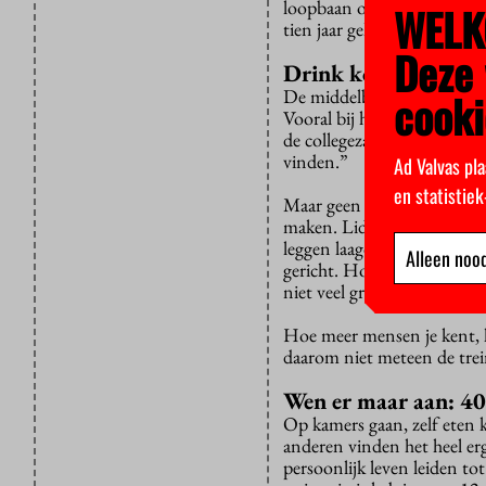
loopbaan ontvouwt zich ter
WELK
tien jaar geleden van Inst
Deze 
Drink koffie na coll
cooki
De middelbare school was al 
Vooral bij heel grote studi
de collegezaal met tweeho
vinden.”
Ad Valvas pla
en statistie
Maar geen enkele eerstejaa
maken. Lid worden van de s
leggen laagdrempelig is. Bo
Alleen nood
gericht. Hovenkamp adviseer
niet veel groter dan vijftie
Hoe meer mensen je kent, ho
daarom niet meteen de trei
Wen er maar aan: 40
Op kamers gaan, zelf eten 
anderen vinden het heel er
persoonlijk leven leiden to