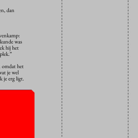
en, dan
ovenkamp:
eikunde was
k hij het
plek.”
n omdat het
at je wel
 je erg ligt.
enten die
ie de
weerstand.
maar de helft
n je