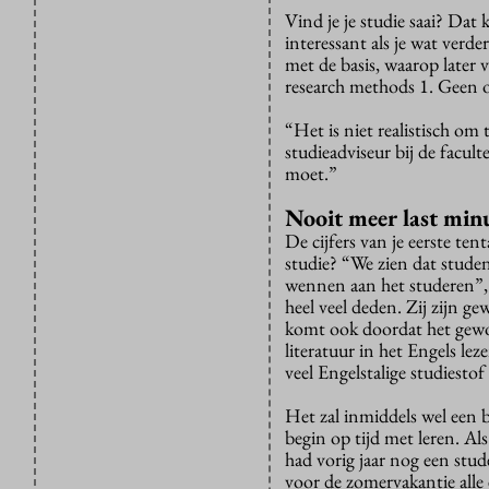
Vind je je studie saai? Dat
interessant als je wat verde
met de basis, waarop later
research methods 1. Geen 
“Het is niet realistisch o
studieadviseur bij de facul
moet.”
Nooit meer last minu
De cijfers van je eerste te
studie? “We zien dat stude
wennen aan het studeren”,
heel veel deden. Zij zijn 
komt ook doordat het gewoon
literatuur in het Engels le
veel Engelstalige studiestof
Het zal inmiddels wel een be
begin op tijd met leren. Als
had vorig jaar nog een st
voor de zomervakantie alle 