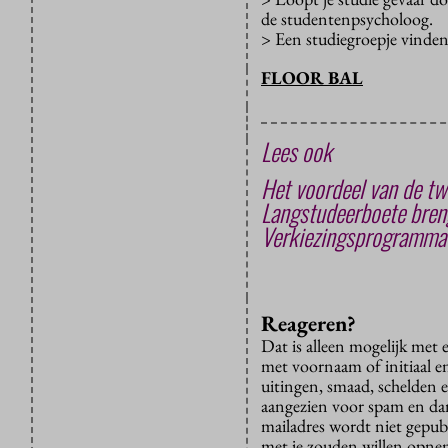
de studentenpsycholoog.
> Een studiegroepje vinden
FLOOR BAL
Lees ook
Het voordeel van de twi
Langstudeerboete breng
Verkiezingsprogramma’s
Reageren?
Dat is alleen mogelijk met
met voornaam of initiaal e
uitingen, smaad, schelden e
aangezien voor spam en dan v
mailadres wordt niet gepub
met je zouden willen opnem