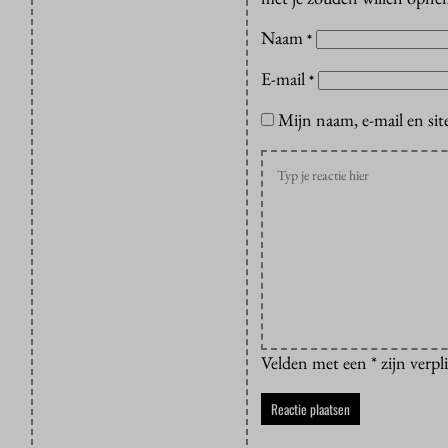
Naam
*
E-mail
*
Mijn naam, e-mail en sit
Velden met een * zijn verpl