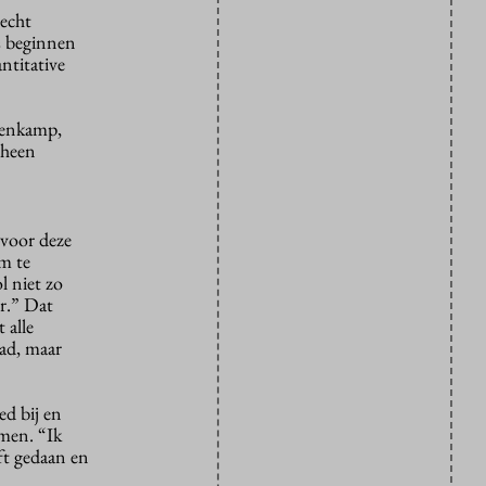
 echt
es beginnen
ntitative
ovenkamp,
rheen
 voor deze
m te
 niet zo
er.” Dat
 alle
had, maar
ed bij en
omen. “Ik
ft gedaan en