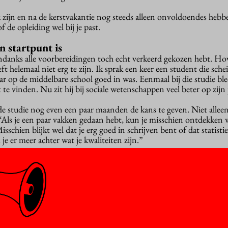
 zijn en na de kerstvakantie nog steeds alleen onvoldoendes hebb
f de opleiding wel bij je past.
en startpunt is
ondanks alle voorbereidingen toch echt verkeerd gekozen hebt. H
t helemaal niet erg te zijn. Ik sprak een keer een student die sch
r op de middelbare school goed in was. Eenmaal bij die studie blee
 te vinden. Nu zit hij bij sociale wetenschappen veel beter op zijn 
 studie nog even een paar maanden de kans te geven. Niet allee
“Als je een paar vakken gedaan hebt, kun je misschien ontdekken w
sschien blijkt wel dat je erg goed in schrijven bent of dat statistiek
 er meer achter wat je kwaliteiten zijn.”
kijken of een hbo-opleiding beter bij je past. “Ik spreek veel stud
n omdat dat hoort. Maar het kan natuurlijk dat de studiemethode d
goed bij je past. Als ik het hbo voorstel, krijg ik regelmatig veel 
ien past zo’n studie gewoon veel beter.”
 studiekeuze is niet voor altijd. Tien jaar na afstuderen zit nog 
vakgebied van hun studie. Je opleiding is een startpunt, de rest va