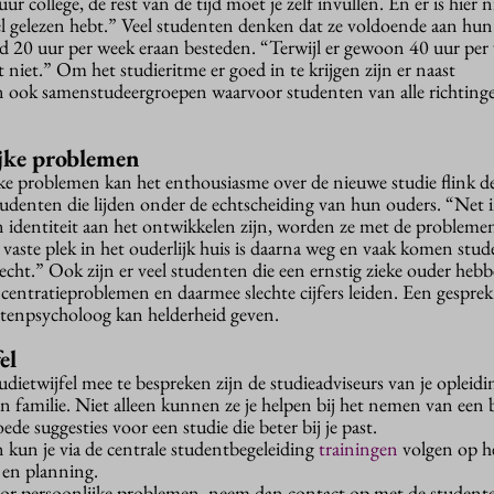
uur college, de rest van de tijd moet je zelf invullen. En er is hier
 wel gelezen hebt.” Veel studenten denken dat ze voldoende aan hun
d 20 uur per week eraan besteden. “Terwijl er gewoon 40 uur per
t niet.” Om het studieritme er goed in te krijgen zijn er naast
n ook samenstudeergroepen waarvoor studenten van alle richting
ijke problemen
ke problemen kan het enthousiasme over de nieuwe studie flink 
denten die lijden onder de echtscheiding van hun ouders. “Net 
n identiteit aan het ontwikkelen zijn, worden ze met de problem
vaste plek in het ouderlijk huis is daarna weg en vaak komen stu
erecht.” Ook zijn er veel studenten die een ernstig zieke ouder heb
ntratieproblemen en daarmee slechte cijfers leiden. Een gespre
tenpsycholoog kan helderheid geven.
el
ietwijfel mee te bespreken zijn de studieadviseurs van je opleidi
 familie. Niet alleen kunnen ze je helpen bij het nemen van een b
de suggesties voor een studie die beter bij je past.
an kun je via de centrale studentbegeleiding
trainingen
volgen op h
t en planning.
door persoonlijke problemen, neem dan contact op met de student