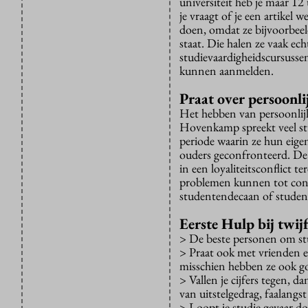
universiteit heb je maar 12 
je vraagt of je een artikel
doen, omdat ze bijvoorbeel
staat. Die halen ze vaak ech
studievaardigheidscursusse
kunnen aanmelden.
Praat over persoonl
Het hebben van persoonlij
Hovenkamp spreekt veel stu
periode waarin ze hun eige
ouders geconfronteerd. De 
in een loyaliteitsconflict t
problemen kunnen tot conce
studentendecaan of studen
Eerste Hulp bij twijf
> De beste personen om stud
> Praat ook met vrienden en
misschien hebben ze ook goe
> Vallen je cijfers tegen, d
van uitstelgedrag, faalangs
> Loopt je studie gevaar 