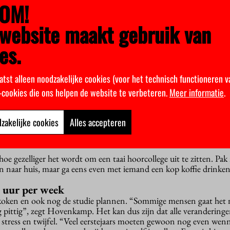
wijl je bezig bent. Veel beroepen bestaan nu gewoon nog niet. Wi
OM!
agram-influencers gehoord?
website maakt gebruik van
ege
es.
die jaren een veilige plek. Daar kende je de weg en had je je vaste
erichtingen is het soms lastig om je weg te vinden. Hovenkamp: “Da
nderd mensen. Sommige studenten vinden het moeilijk om daar aan
atst alleen noodzakelijke cookies (voor het technisch functioneren v
k-cookies die ons helpen de website te verbeteren.
Meer informatie
.
rs komt hier met een instant groep vrienden. Iedereen moet nieu
tudievereniging helpt. Daar doet iedereen dezelfde studie, zodat
vendien zijn daar veel activiteiten niet alleen op het consumeren 
zakelijke cookies
Alles accepteren
t om naar alle colleges te gaan, zeker naar de werkcolleges: “Die 
n tot twintig studenten.”
e gezelliger het wordt om een taai hoorcollege uit te zitten. Pak 
n naar huis, maar ga eens even met iemand een kop koffie drinke
 uur per week
koken en ook nog de studie plannen. “Sommige mensen gaat het m
g pittig”, zegt Hovenkamp. Het kan dus zijn dat alle veranderinge
t stress en twijfel. “Veel eerstejaars moeten gewoon nog even we