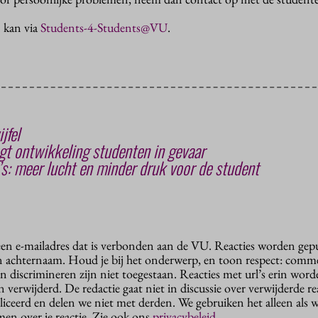
 kan via
Students-4-Students@VU
.
jfel
t ontwikkeling studenten in gevaar
: meer lucht en minder druk voor de student
 een e-mailadres dat is verbonden aan de VU. Reacties worden gep
n achternaam. Houd je bij het onderwerp, en toon respect: comme
n discrimineren zijn niet toegestaan. Reacties met url’s erin wor
erwijderd. De redactie gaat niet in discussie over verwijderde reac
liceerd en delen we niet met derden. We gebruiken het alleen als 
en over je reactie. Zie ook ons
privacybeleid
.