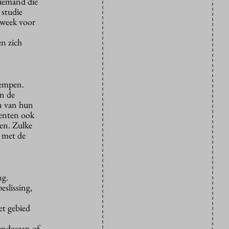
 niemand die
 studie
 week voor
en zich
dempen.
in de
en van hun
denten ook
ben. Zulke
k met de
ng.
eslissing,
et gebied
endecaan of