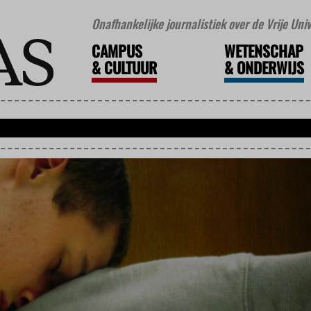
Onafhankelijke journalistiek over de Vrije Un
CAMPUS
WETENSCHAP
&
CULTUUR
&
ONDERWIJS