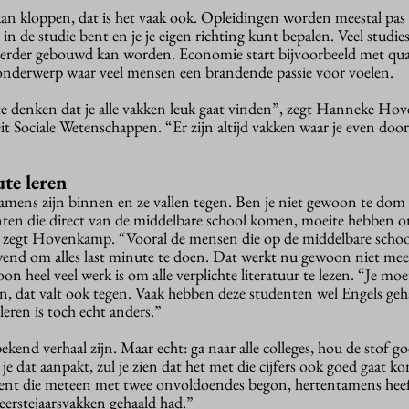
 kan kloppen, dat is het vaak ook. Opleidingen worden meestal pas
r in de studie bent en je je eigen richting kunt bepalen. Veel studi
 verder gebouwd kan worden. Economie start bijvoorbeeld met qua
onderwerp waar veel mensen een brandende passie voor voelen.
m te denken dat je alle vakken leuk gaat vinden”, zegt Hanneke H
teit Sociale Wetenschappen. “Er zijn altijd vakken waar je even doo
te leren
ntamens zijn binnen en ze vallen tegen. Ben je niet gewoon te dom
nten die direct van de middelbare school komen, moeite hebben o
 zegt Hovenkamp. “Vooral de mensen die op de middelbare school
gewend om alles last minute te doen. Dat werkt nu gewoon niet me
 heel veel werk is om alle verplichte literatuur te lezen. “Je moet
zen, dat valt ook tegen. Vaak hebben deze studenten wel Engels ge
 leren is toch echt anders.”
kend verhaal zijn. Maar echt: ga naar alle colleges, hou de stof go
 je dat aanpakt, zul je zien dat het met die cijfers ook goed gaat k
udent die meteen met twee onvoldoendes begon, hertentamens hee
eerstejaarsvakken gehaald had.”