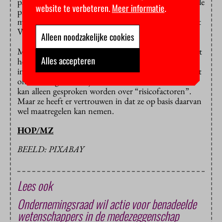
psychische problemen, zoals het leenstelsel? “Financiële
website te verbeteren.
Meer informatie
.
problemen en zorgen over financiën zullen
meegenomen worden, evenals prestatiedruk”, reageert
Van Engelshoven.
Alleen noodzakelijke cookies
Maar daar plaatst ze wel een kanttekening bij: “Omdat
Alles accepteren
het gaat om een nulmeting en omdat we breed willen
inventariseren welke factoren een rol spelen, levert het
onderzoek geen bewijs voor causale verbanden”. Er
kan alleen gesproken worden over “risicofactoren”.
Maar ze heeft er vertrouwen in dat ze op basis daarvan
wel maatregelen kan nemen.
HOP/MZ
BEELD: PIXABAY
Lees ook
Ondernemingsraad wil actie voor benadeelde
wetenschappers in de medezeggenschap