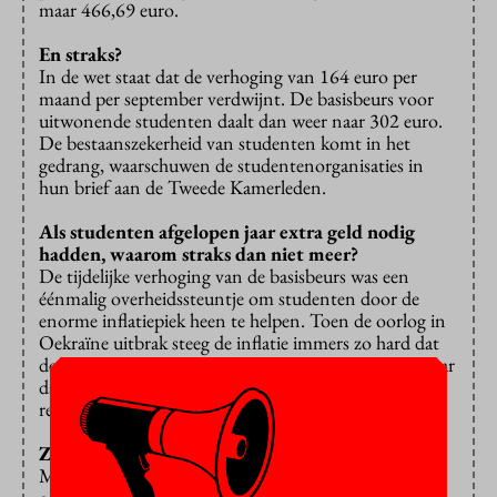
maar 466,69 euro.
En straks?
In de wet staat dat de verhoging van 164 euro per
maand per september verdwijnt. De basisbeurs voor
uitwonende studenten daalt dan weer naar 302 euro.
De bestaanszekerheid van studenten komt in het
gedrang, waarschuwen de studentenorganisaties in
hun brief aan de Tweede Kamerleden.
Als studenten afgelopen jaar extra geld nodig
hadden, waarom straks dan niet meer?
De tijdelijke verhoging van de basisbeurs was een
éénmalig overheidssteuntje om studenten door de
enorme inflatiepiek heen te helpen. Toen de oorlog in
Oekraïne uitbrak steeg de inflatie immers zo hard dat
de overheid aan alle kanten extra steun uitdeelde. Maar
dat kan niet eeuwig duren, is het standpunt van de
regering.
Zijn de problemen dan voorbij?
Misschien niet. De huren gaan omhoog, het