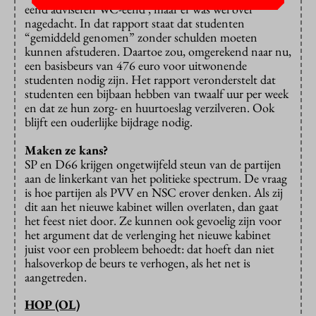
eend adviseren WC-eend’, maar er was wel over
nagedacht. In dat rapport staat dat studenten
“gemiddeld genomen” zonder schulden moeten
kunnen afstuderen. Daartoe zou, omgerekend naar nu,
een basisbeurs van 476 euro voor uitwonende
studenten nodig zijn. Het rapport veronderstelt dat
studenten een bijbaan hebben van twaalf uur per week
en dat ze hun zorg- en huurtoeslag verzilveren. Ook
blijft een ouderlijke bijdrage nodig.
Maken ze kans?
SP en D66 krijgen ongetwijfeld steun van de partijen
aan de linkerkant van het politieke spectrum. De vraag
is hoe partijen als PVV en NSC erover denken. Als zij
dit aan het nieuwe kabinet willen overlaten, dan gaat
het feest niet door. Ze kunnen ook gevoelig zijn voor
het argument dat de verlenging het nieuwe kabinet
juist voor een probleem behoedt: dat hoeft dan niet
halsoverkop de beurs te verhogen, als het net is
aangetreden.
HOP (OL)