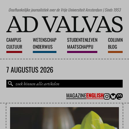
Onafhankelijke journalistiek over de Vrije Universiteit Amsterdam | Sinds 1953
CAMPUS
WETENSCHAP
STUDENTENLEVEN
COLUMN
CULTUUR
ONDERWIJS
MAATSCHAPPIJ
BLOG
7 AUGUSTUS 2026
MAGAZINE
ENGLISH