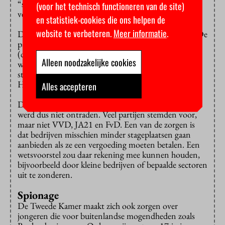
“serieuze optie” als werkgevers geen
(voor het technisch functioneren van de site)
verantwoordelijkheid nemen.
en statistiek-cookies die ons helpen de
website te verbeteren.
Meer informatie
.
Dus wilde GroenLinks-PvdA iets meer druk zetten. De
partij vroeg de regering om voor de zomer van 2026
(dus ruim na de verkiezingen) de “contouren van het
Alleen noodzakelijke cookies
wetsvoorstel voor de invoering van een verplichte
stagevergoeding” naar de Tweede Kamer te sturen.
Het gaat dan om stages langer dan zes weken.
Alles accepteren
Daar was het kabinet niet per se op tegen. De motie
werd dus niet ontraden. Veel partijen stemden voor,
maar niet VVD, JA21 en FvD. Een van de zorgen is
dat bedrijven misschien minder stageplaatsen gaan
aanbieden als ze een vergoeding moeten betalen. Een
wetsvoorstel zou daar rekening mee kunnen houden,
bijvoorbeeld door kleine bedrijven of bepaalde sectoren
uit te zonderen.
Spionage
De Tweede Kamer maakt zich ook zorgen over
jongeren die voor buitenlandse mogendheden zoals