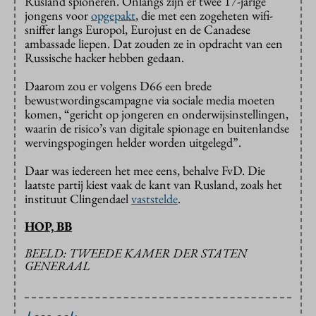
Rusland spioneren. Onlangs zijn er twee 17-jarige
jongens voor
opgepakt
, die met een zogeheten wifi-
sniffer langs Europol, Eurojust en de Canadese
ambassade liepen. Dat zouden ze in opdracht van een
Russische hacker hebben gedaan.
Daarom zou er volgens D66 een brede
bewustwordingscampagne via sociale media moeten
komen, “gericht op jongeren en onderwijsinstellingen,
waarin de risico’s van digitale spionage en buitenlandse
wervingspogingen helder worden uitgelegd”.
Daar was iedereen het mee eens, behalve FvD. Die
laatste partij kiest vaak de kant van Rusland, zoals het
instituut Clingendael
vaststelde
.
HOP, BB
BEELD: TWEEDE KAMER DER STATEN
GENERAAL