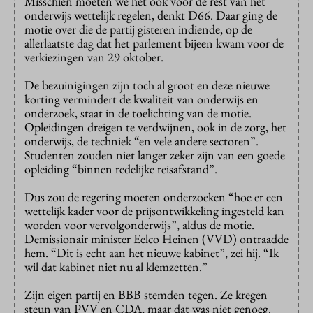
Misschien moeten we het ook voor de rest van het
onderwijs wettelijk regelen, denkt D66. Daar ging de
motie over die de partij gisteren indiende, op de
allerlaatste dag dat het parlement bijeen kwam voor de
verkiezingen van 29 oktober.
De bezuinigingen zijn toch al groot en deze nieuwe
korting vermindert de kwaliteit van onderwijs en
onderzoek, staat in de toelichting van de motie.
Opleidingen dreigen te verdwijnen, ook in de zorg, het
onderwijs, de techniek “en vele andere sectoren”.
Studenten zouden niet langer zeker zijn van een goede
opleiding “binnen redelijke reisafstand”.
Dus zou de regering moeten onderzoeken “hoe er een
wettelijk kader voor de prijsontwikkeling ingesteld kan
worden voor vervolgonderwijs”, aldus de motie.
Demissionair minister Eelco Heinen (VVD) ontraadde
hem. “Dit is echt aan het nieuwe kabinet”, zei hij. “Ik
wil dat kabinet niet nu al klemzetten.”
Zijn eigen partij en BBB stemden tegen. Ze kregen
steun van PVV en CDA, maar dat was niet genoeg.