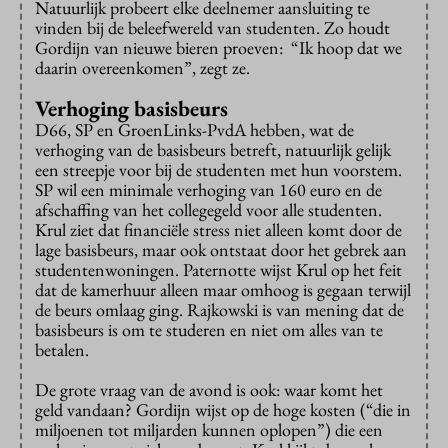
Natuurlijk probeert elke deelnemer aansluiting te
vinden bij de beleefwereld van studenten. Zo houdt
Gordijn van nieuwe bieren proeven: “Ik hoop dat we
daarin overeenkomen”, zegt ze.
Verhoging basisbeurs
D66, SP en GroenLinks-PvdA hebben, wat de
verhoging van de basisbeurs betreft, natuurlijk gelijk
een streepje voor bij de studenten met hun voorstem.
SP wil een minimale verhoging van 160 euro en de
afschaffing van het collegegeld voor alle studenten.
Krul ziet dat financiële stress niet alleen komt door de
lage basisbeurs, maar ook ontstaat door het gebrek aan
studentenwoningen. Paternotte wijst Krul op het feit
dat de kamerhuur alleen maar omhoog is gegaan terwijl
de beurs omlaag ging. Rajkowski is van mening dat de
basisbeurs is om te studeren en niet om alles van te
betalen.
De grote vraag van de avond is ook: waar komt het
geld vandaan? Gordijn wijst op de hoge kosten (“die in
miljoenen tot miljarden kunnen oplopen”) die een