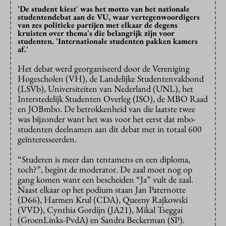
'De student kiest' was het motto van het nationale
studentendebat aan de VU, waar vertegenwoordigers
van zes politieke partijen met elkaar de degens
kruisten over thema's die belangrijk zijn voor
studenten. 'Internationale studenten pakken kamers
af.'
Het debat werd georganiseerd door de Vereniging
Hogescholen (VH), de Landelijke Studentenvakbond
(LSVb), Universiteiten van Nederland (UNL), het
Interstedelijk Studenten Overleg (ISO), de MBO Raad
en JOBmbo. De betrokkenheid van die laatste twee
was bijzonder want het was voor het eerst dat mbo-
studenten deelnamen aan dit debat met in totaal 600
geïnteresseerden.
“Studeren is meer dan tentamens en een diploma,
toch?”, begint de moderator. De zaal moet nog op
gang komen want een bescheiden “Ja” vult de zaal.
Naast elkaar op het podium staan Jan Paternotte
(D66), Harmen Krul (CDA), Queeny Rajkowski
(VVD), Cynthia Gordijn (JA21), Mikal Tseggai
(GroenLinks-PvdA) en Sandra Beckerman (SP).