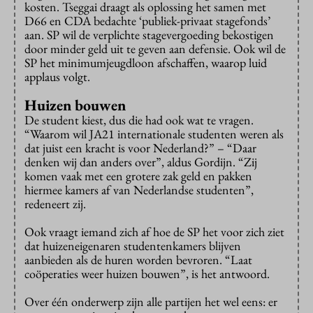
kosten. Tseggai draagt als oplossing het samen met
D66 en CDA bedachte ‘publiek-privaat stagefonds’
aan. SP wil de verplichte stagevergoeding bekostigen
door minder geld uit te geven aan defensie. Ook wil de
SP het minimumjeugdloon afschaffen, waarop luid
applaus volgt.
Huizen bouwen
De student kiest, dus die had ook wat te vragen.
“Waarom wil JA21 internationale studenten weren als
dat juist een kracht is voor Nederland?” – “Daar
denken wij dan anders over”, aldus Gordijn. “Zij
komen vaak met een grotere zak geld en pakken
hiermee kamers af van Nederlandse studenten”,
redeneert zij.
Ook vraagt iemand zich af hoe de SP het voor zich ziet
dat huizeneigenaren studentenkamers blijven
aanbieden als de huren worden bevroren. “Laat
coöperaties weer huizen bouwen”, is het antwoord.
Over één onderwerp zijn alle partijen het wel eens: er