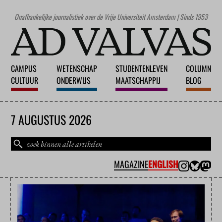
Onafhankelijke journalistiek over de Vrije Universiteit Amsterdam | Sinds 1953
CAMPUS
WETENSCHAP
STUDENTENLEVEN
COLUMN
CULTUUR
ONDERWIJS
MAATSCHAPPIJ
BLOG
7 AUGUSTUS 2026
MAGAZINE
ENGLISH