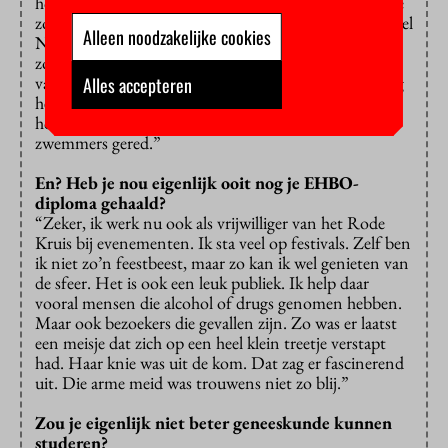
houden we het water in de binnenstad veilig. En in de
zomer ga ik naar Renesse. Daar komen mensen uit heel
Alleen noodzakelijke cookies
Nederland om diensten te draaien. Er zitten niet
zoveel Zeeuwen bij de reddingsbrigade en in de grote
vakantie hebben ze daar hard mensen nodig. Gelukkig
Alles accepteren
heb ik nog nooit bewusteloze mensen uit het water
hoeven halen. Ik heb alleen wat oververmoeide
zwemmers gered.”
En? Heb je nou eigenlijk ooit nog je EHBO-
diploma gehaald?
“Zeker, ik werk nu ook als vrijwilliger van het Rode
Kruis bij evenementen. Ik sta veel op festivals. Zelf ben
ik niet zo’n feestbeest, maar zo kan ik wel genieten van
de sfeer. Het is ook een leuk publiek. Ik help daar
vooral mensen die alcohol of drugs genomen hebben.
Maar ook bezoekers die gevallen zijn. Zo was er laatst
een meisje dat zich op een heel klein treetje verstapt
had. Haar knie was uit de kom. Dat zag er fascinerend
uit. Die arme meid was trouwens niet zo blij.”
Zou je eigenlijk niet beter geneeskunde kunnen
studeren?