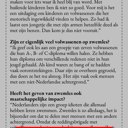
maken voor iets waar ik heel blij van word. Met
huilende kinderen ben ik niet zo goed. Voor mij is het
een uitdaging om kinderen en volwassenen die het
motorisch ingewikkeld vinden te helpen. Zo had ik
laatst een jongetje die met zijn armen hetzelfde deed als
met zijn benen. Dan kom je dus niet vooruit.”
Zijn er eigenlijk veel volwassenen op zwemles?
“Ik geef ook les aan een groepje van zeven volwassenen
die hun A-, B- of C-diploma willen halen. Ze hebben
hun diploma om verschillende redenen niet in hun
jeugd gehaald. Als kind waren ze bang of ze hadden
vaak oorontstekingen. Daar zijn ze overheen gegroeid,
dus doen ze het nu alsnog. Het zijn vaak ook mensen
met een niet-Nederlandse achtergrond.”
Heeft het geven van zwemles ook
maatschappelijke impact?
“Nederlanders zijn een groep idioten die allemaal
hebben leren zwemmen. Zwemles is zo alledaags, het is
bijzonder om dat te delen met mensen met een andere
achtergrond. Omdat de reddingsbrigade met
vrijwilligers werkt, is zwemles bij ons goedkoper. Zo is