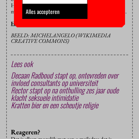
Handelshoogeschool. Halverwege de jaren tachtig
Alles accepteren
mocht de instelling zich een universiteit gaan noemen.
HOP/BB
BEELD: MICHELANGELO (WIKIMEDIA
CREATIVE COMMONS)
Lees ook
Decaan Radboud stapt op, ontevreden over
invloed consultants op universiteit
Rector stapt op na onthulling zes jaar oude
klacht seksuele intimidatie
Kratten bier en een scheutje religie
Reageren?
Dat is alleen mogelijk met een e-mailadres dat is