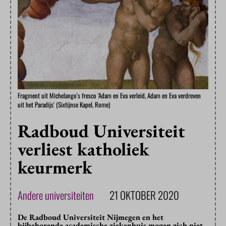
Fragment uit Michelango's fresco 'Adam en Eva verleid, Adam en Eva verdreven
uit het Paradijs' (Sixtijnse Kapel, Rome)
Radboud Universiteit
verliest katholiek
keurmerk
Andere universiteiten
21 OKTOBER 2020
De Radboud Universiteit Nijmegen en het
bijbehorende academische ziekenhuis mogen zich niet