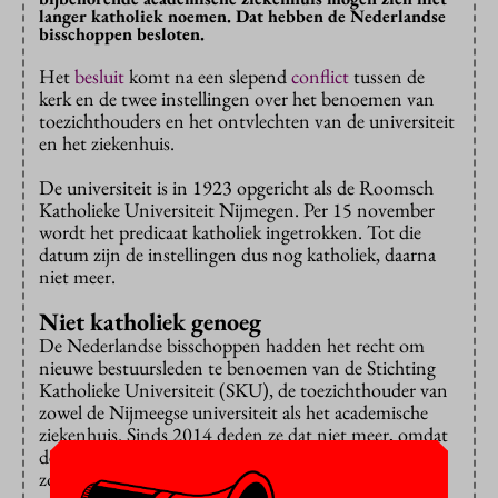
langer katholiek noemen. Dat hebben de Nederlandse
bisschoppen besloten.
Het
besluit
komt na een slepend
conflict
tussen de
kerk en de twee instellingen over het benoemen van
toezichthouders en het ontvlechten van de universiteit
en het ziekenhuis.
De universiteit is in 1923 opgericht als de Roomsch
Katholieke Universiteit Nijmegen. Per 15 november
wordt het predicaat katholiek ingetrokken. Tot die
datum zijn de instellingen dus nog katholiek, daarna
niet meer.
Niet katholiek genoeg
De Nederlandse bisschoppen hadden het recht om
nieuwe bestuursleden te benoemen van de Stichting
Katholieke Universiteit (SKU), de toezichthouder van
zowel de Nijmeegse universiteit als het academische
ziekenhuis. Sinds 2014 deden ze dat niet meer, omdat
de voorgedragen kandidaten niet katholiek genoeg
zouden zijn.