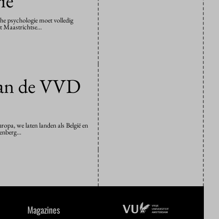
ie
che psychologie moet volledig
het Maastrichtse…
dan de VVD
opa, we laten landen als België en
isenberg…
Magazines