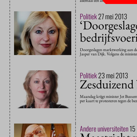
allemaal een andere kant op. Het on
Politiek
27 mei 2013
‘Doorgeslag
bedrijfsvoer
Doorgeslagen marktwerking aan de 
Jasper van Dijk. Volgens de ministe
Politiek
23 mei 2013
Zesduizend b
Maandag krijgt minister Jet Bussem
per kaart te protesteren tegen de b
Andere universiteiten
15