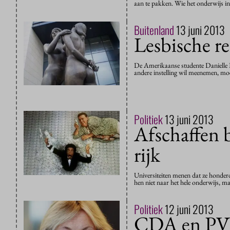
aan te pakken. Wie het onderwijs in
Buitenland
13 juni 2013
Lesbische re
De Amerikaanse studente Danielle Po
andere instelling wil meenemen, moet
Politiek
13 juni 2013
Afschaffen b
rijk
Universiteiten menen dat ze honderd
hen niet naar het hele onderwijs, ma
Politiek
12 juni 2013
CDA en PVV