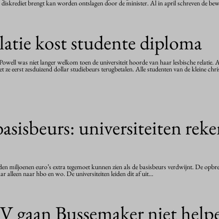
 diskrediet brengt kan worden ontslagen door de minister. Al in april schreven de be
latie kost studente diploma
well was niet langer welkom toen de universiteit hoorde van haar lesbische relatie. A
 ze eerst zesduizend dollar studiebeurs terugbetalen. Alle studenten van de kleine chri
asisbeurs: universiteiten reke
en miljoenen euro’s extra tegemoet kunnen zien als de basisbeurs verdwijnt. De opbren
ar alleen naar hbo en wo. De universiteiten leiden dit af uit…
 gaan Bussemaker niet help