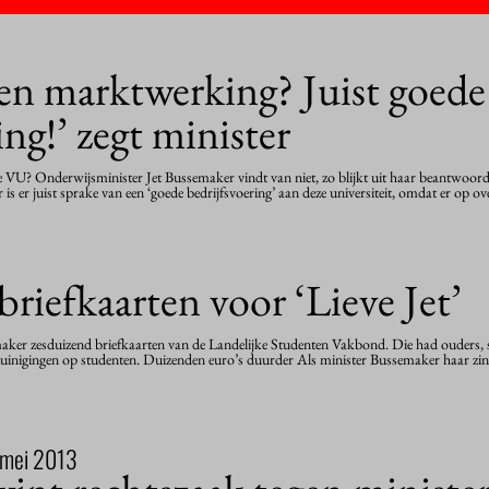
derwijs kan veel leren van een vliegtuigongeluk uit 1977, vertelde…
en marktwerking? Juist goede
ing!’ zegt minister
VU? Onderwijsminister Jet Bussemaker vindt van niet, zo blijkt uit haar beantwoor
r is er juist sprake van een ‘goede bedrijfsvoering’ aan deze universiteit, omdat er op
riefkaarten voor ‘Lieve Jet’
aker zesduizend briefkaarten van de Landelijke Studenten Vakbond. Die had ouders, 
ezuinigingen op studenten. Duizenden euro’s duurder Als minister Bussemaker haar zin
 mei 2013