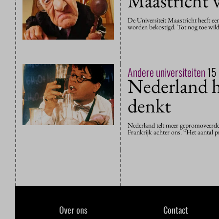
Maastricht w
De Universiteit Maastricht heeft ee
worden bekostigd. Tot nog toe wilde
Andere universiteiten
15
Nederland 
denkt
Nederland telt meer gepromoveerden
Frankrijk achter ons. “Het aantal 
Over ons
Contact