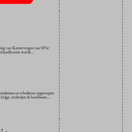
ding van Kamervragen van SP’er
 overheadkosten wordt…
studenten en scholieren opgeroepen
 krijgt, verdwijnt de basisbeurs…