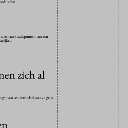
windslieden…
ls ze haar studiepunten naar een
stelijke…
nen zich al
gst van een leenstelsel gaat volgens
en