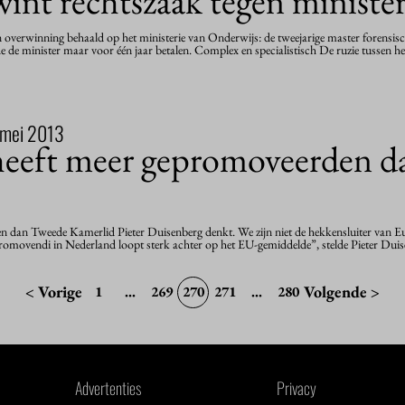
int rechtszaak tegen minister
n overwinning behaald op het ministerie van Onderwijs: de tweejarige master forensis
 de minister maar voor één jaar betalen. Complex en specialistisch De ruzie tussen 
 mei 2013
heeft meer gepromoveerden 
 dan Tweede Kamerlid Pieter Duisenberg denkt. We zijn niet de hekkensluiter van Eur
promovendi in Nederland loopt sterk achter op het EU-gemiddelde”, stelde Pieter Du
< Vorige
Volgende >
1
...
269
270
271
...
280
Advertenties
Privacy