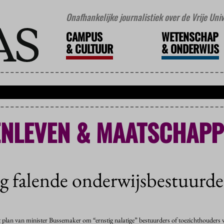
Onafhankelijke journalistiek over de Vrije Un
CAMPUS
WETENSCHAP
&
CULTUUR
&
ONDERWIJS
NLEVEN & MAATSCHAPP
g falende onderwijsbestuurde
 plan van minister Bussemaker om “ernstig nalatige” bestuurders of toezichthouders v