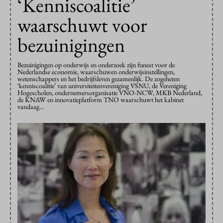
‘Kenniscoalitie’
waarschuwt voor
bezuinigingen
Bezuinigingen op onderwijs en onderzoek zijn funest voor de
Nederlandse economie, waarschuwen onderwijsinstellingen,
wetenschappers en het bedrijfsleven gezamenlijk. De zogeheten
‘kenniscoalitie’ van universiteitenvereniging VSNU, de Vereniging
Hogescholen, ondernemersorganisatie VNO-NCW, MKB Nederland,
de KNAW en innovatieplatform TNO waarschuwt het kabinet
vandaag…