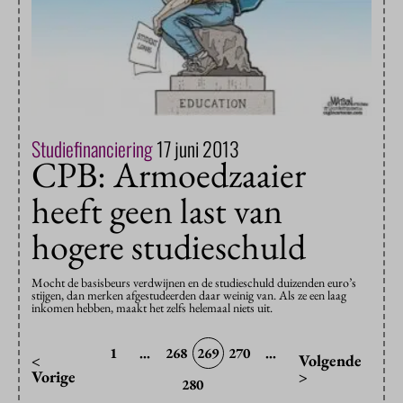
Studiefinanciering
17 juni 2013
CPB: Armoedzaaier
heeft geen last van
hogere studieschuld
Mocht de basisbeurs verdwijnen en de studieschuld duizenden euro’s
stijgen, dan merken afgestudeerden daar weinig van. Als ze een laag
inkomen hebben, maakt het zelfs helemaal niets uit.
1
...
268
269
270
...
<
Volgende
Vorige
>
280