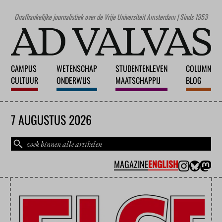
Onafhankelijke journalistiek over de Vrije Universiteit Amsterdam | Sinds 1953
CAMPUS
WETENSCHAP
STUDENTENLEVEN
COLUMN
CULTUUR
ONDERWIJS
MAATSCHAPPIJ
BLOG
7 AUGUSTUS 2026
MAGAZINE
ENGLISH