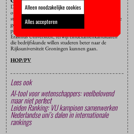
Gedetailleerde oordelen
De totaalscore zegt dus weinig over de afzonderlijke
Alleen noodzakelijke cookies
opleidingen. Daarom heeft het voor aankomende
studenten waarschijnlijk meer zin om te kijken naar de
Alles accepteren
gedetailleerde oordelen per studie. Zo blijk je voor
psychologie het beste terecht te kunnen aan de
Erasmus Universiteit, terwijl eindexamenkandidaten
die bedrijfskunde willen studeren beter naar de
Rijksuniversiteit Groningen kunnen gaan.
HOP/PV
Lees ook
AI-tool voor wetenschappers: veelbelovend
maar niet perfect
Leiden Ranking: VU kampioen samenwerken
Nederlandse uni’s dalen in internationale
rankings