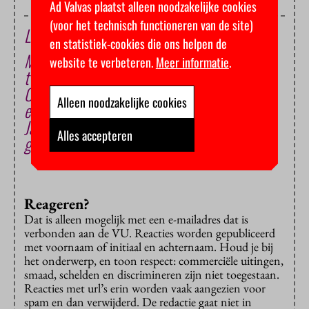
Ad Valvas plaatst alleen noodzakelijke cookies
(voor het technisch functioneren van de site)
Lees ook
en statistiek-cookies die ons helpen de
Met dalende studentenaantallen liggen deze
website te verbeteren.
Meer informatie
.
twee gevaren op de loer
Ondernemingsraad klaagt over versnippering
Alleen noodzakelijke cookies
en onduidelijkheid internationalisering
Jaarplan 2026: stevige bezuinigingen en
Alles accepteren
gedwongen ontslagen
Reageren?
Dat is alleen mogelijk met een e-mailadres dat is
verbonden aan de VU. Reacties worden gepubliceerd
met voornaam of initiaal en achternaam. Houd je bij
het onderwerp, en toon respect: commerciële uitingen,
smaad, schelden en discrimineren zijn niet toegestaan.
Reacties met url’s erin worden vaak aangezien voor
spam en dan verwijderd. De redactie gaat niet in