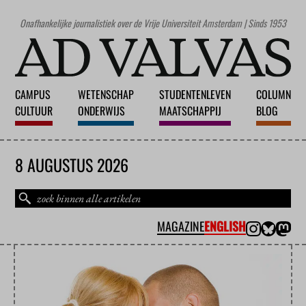
Onafhankelijke journalistiek over de Vrije Universiteit Amsterdam | Sinds 1953
CAMPUS
WETENSCHAP
STUDENTENLEVEN
COLUMN
CULTUUR
ONDERWIJS
MAATSCHAPPIJ
BLOG
8 AUGUSTUS 2026
MAGAZINE
ENGLISH