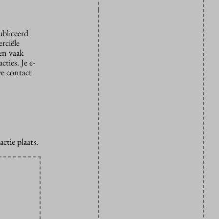
ubliceerd
rciële
den vaak
ties. Je e-
we contact
ctie plaats.