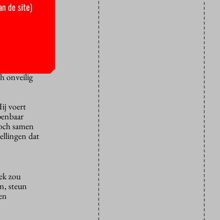
an de site)
pzetten van
 de
“Ik kan mij
h onveilig
ij voert
penbaar
 toch samen
ellingen dat
ek zou
n, steun
en