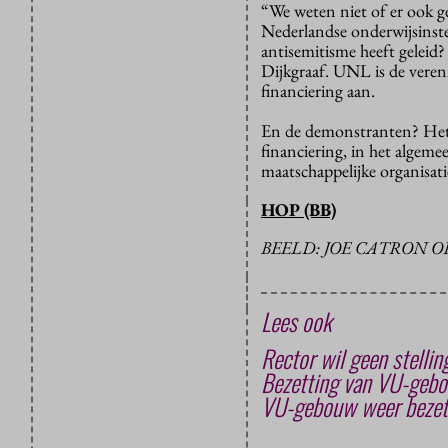
“We weten niet of er ook ge
Nederlandse onderwijsinste
antisemitisme heeft geleid?
Dijkgraaf. UNL is de veren
financiering aan.
En de demonstranten? Het 
financiering, in het algeme
maatschappelijke organisat
HOP (BB)
BEELD: JOE CATRON O
Lees ook
Rector wil geen stell
Bezetting van VU-gebo
VU-gebouw weer bezet