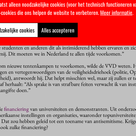
atst alleen noodzakelijke cookies (voor het technisch functioneren v
gen is er geen sprake van sanctionerende maatregelen of het sto
k-cookies die ons helpen de website te verbeteren.
Meer informatie
.
 de protesten bij de UvA, waar barricades werden opgeworpen en
zakelijke cookies
Alles accepteren
icht. Was dat niet intimiderend voor Joodse studenten? “Tijdens
seiland was de sfeer grimmig en onveilig”, antwoordt Dijkgraaf. 
e studenten en anderen dit als intimiderend hebben ervaren en zic
mij. Dit moeten we in Nederland te allen tijde voorkomen.”
 om nieuwe tentenkampen te voorkomen, wilde de VVD weten. H
ngen en vertegenwoordigers van de veiligheidsdriehoek (politie, O
rheid), antwoordt hij. Dat helpt misschien wel, maar zij zullen er
 herhaalt: “Als sprake is van strafbare feiten verwacht ik van inst
aangifte doen.”
de
financiering
van universiteiten en demonstranten. Uit onderzo
rikaanse instellingen en organisaties, waaronder topuniversiteite
 Dat zou hebben geleid tot een toename van antisemitisme. Krijg
ook zulke financiering?