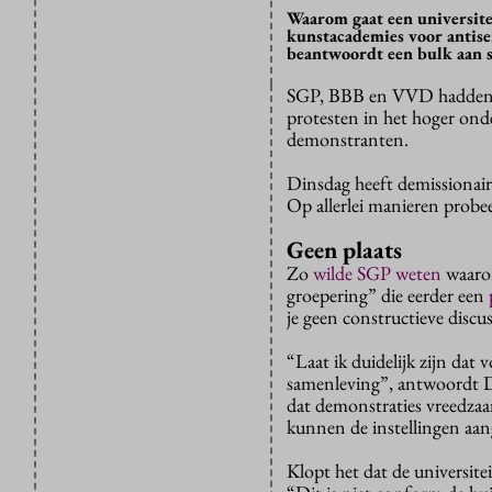
Waarom gaat een universit
kunstacademies voor antisem
beantwoordt een bulk aan s
SGP, BBB en VVD hadden afzo
protesten in het hoger ond
demonstranten.
Dinsdag heeft demissionai
Op allerlei manieren probee
Geen plaats
Zo
wilde SGP weten
waarom
groepering” die eerder een
je geen constructieve disc
“Laat ik duidelijk zijn dat 
samenleving”, antwoordt Di
dat demonstraties vreedzaa
kunnen de instellingen aan
Klopt het dat de universite