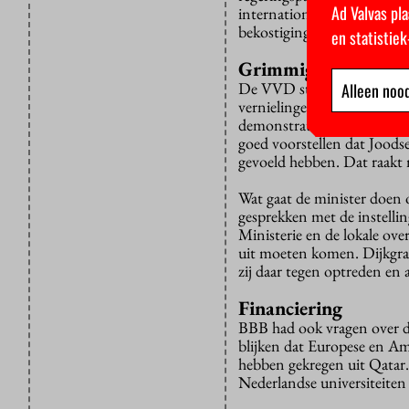
Ad Valvas pla
internationale samenwerkin
bekostiging.”
en statistie
Grimmig
De VVD stelde
vragen
over
Alleen nood
vernielingen werden aanger
demonstratie op het Roeter
goed voorstellen dat Joods
gevoeld hebben. Dat raakt 
Wat gaat de minister doen
gesprekken met de instelli
Ministerie en de lokale ove
uit moeten komen. Dijkgraaf
zij daar tegen optreden en 
Financiering
BBB had ook vragen over 
blijken dat Europese en Ame
hebben gekregen uit Qatar.
Nederlandse universiteiten 