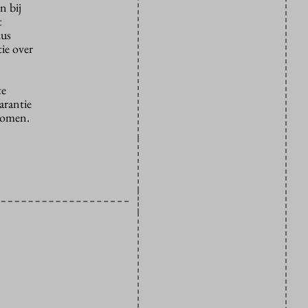
n bij
t
dus
ie over
te
arantie
tromen.