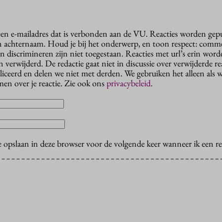
 een e-mailadres dat is verbonden aan de VU. Reacties worden gep
n achternaam. Houd je bij het onderwerp, en toon respect: comme
n discrimineren zijn niet toegestaan. Reacties met url’s erin wor
erwijderd. De redactie gaat niet in discussie over verwijderde reac
liceerd en delen we niet met derden. We gebruiken het alleen als 
en over je reactie. Zie ook ons
privacybeleid
.
e opslaan in deze browser voor de volgende keer wanneer ik een rea