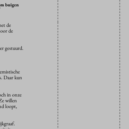
rom buigen
met de
voor de
er gestuurd.
emistische
s. Daar kun
noch in onze
Ze willen
nd loopt,
jkgraaf.