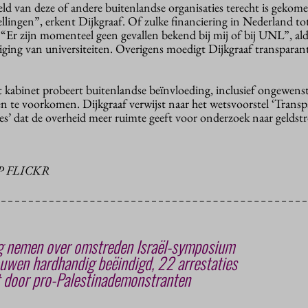
ld van deze of andere buitenlandse organisaties terecht is gekome
llingen”, erkent Dijkgraaf. Of zulke financiering in Nederland to
 “Er zijn momenteel geen gevallen bekend bij mij of bij UNL”, al
iging van universiteiten. Overigens moedigt Dijkgraaf transparant
kabinet probeert buitenlandse beïnvloeding, inclusief ongewens
en te voorkomen. Dijkgraaf verwijst naar het wetsvoorstel ‘Transp
ies’ dat de overheid meer ruimte geeft voor onderzoek naar gelds
P FLICKR
ing nemen over omstreden Israël-symposium
uwen hardhandig beëindigd, 22 arrestaties
 door pro-Palestinademonstranten