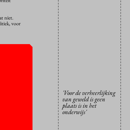
riteit
t niet.
itiek, voor
eeldende
tij.
 en naar
ak. Maar:
nwerkingen
 legt hij
'Voor de verheerlijking
gaat de
van geweld is geen
gingen mag
plaats is in het
e handelt.”
onderwijs'
daar tegen
nstaande
over hun