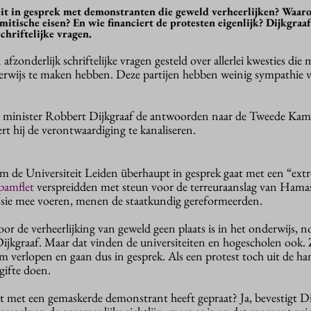
eit in gesprek met demonstranten die geweld verheerlijken? Waa
itische eisen? En wie financiert de protesten eigenlijk? Dijkgraaf
chriftelijke vragen.
nderlijk schriftelijke vragen gesteld over allerlei kwesties die 
erwijs te maken hebben. Deze partijen hebben weinig sympathie 
r minister Robbert Dijkgraaf de antwoorden naar de Tweede Kam
rt hij de verontwaardiging te kanaliseren.
 de Universiteit Leiden überhaupt in gesprek gaat met een “extr
pamflet
verspreidden met steun voor de terreuraanslag van Hama
ussie mee voeren, menen de staatkundig gereformeerden.
voor de verheerlijking van geweld geen plaats is in het onderwijs, 
jkgraaf. Maar dat vinden de universiteiten en hogescholen ook. 
m verlopen en gaan dus in gesprek. Als een protest toch uit de ha
gifte doen.
it met een gemaskerde demonstrant heeft gepraat? Ja, bevestigt Di