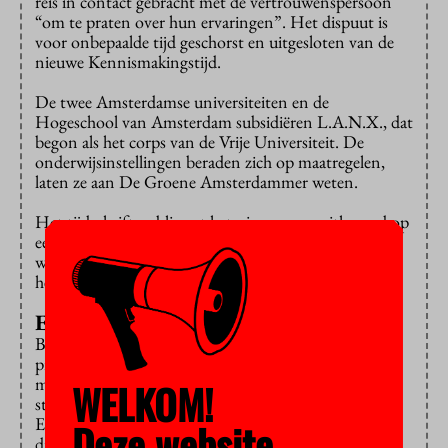
reis in contact gebracht met de vertrouwenspersoon
“om te praten over hun ervaringen”. Het dispuut is
voor onbepaalde tijd geschorst en uitgesloten van de
nieuwe Kennismakingstijd.
De twee Amsterdamse universiteiten en de
Hogeschool van Amsterdam subsidiëren L.A.N.X., dat
begon als het corps van de Vrije Universiteit. De
onderwijsinstellingen beraden zich op maatregelen,
laten ze aan De Groene Amsterdammer weten.
Het tijdschrift publiceert het nieuws vooruitlopend op
een themanummer over ontgroeningen bij disputen,
waar de overkoepelende verenigingen weinig zicht op
hebben.
Elk jaar
Bijna elk jaar komen er verhalen naar buiten over
problemen bij ontgroeningen. Vorig jaar bijvoorbeeld
moesten Maastrichtse eerstejaars van
WELKOM!
studentenvereniging Tragos over elkaar heen
braken
.
Een jaar eerder was er sprake van
geweld
bij
Deze website
dispuutsontgroeningen van het Amsterdamse corps