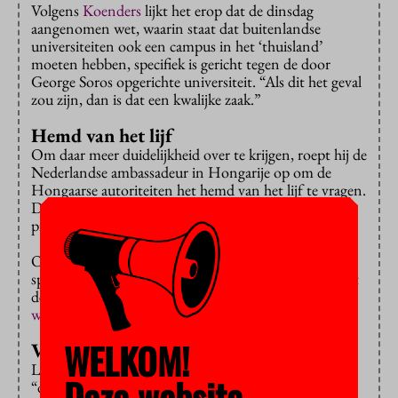
Volgens
Koenders
lijkt het erop dat de dinsdag
aangenomen wet, waarin staat dat buitenlandse
universiteiten ook een campus in het ‘thuisland’
moeten hebben, specifiek is gericht tegen de door
George Soros opgerichte universiteit. “Als dit het geval
zou zijn, dan is dat een kwalijke zaak.”
Hemd van het lijf
Om daar meer duidelijkheid over te krijgen, roept hij de
Nederlandse ambassadeur in Hongarije op om de
Hongaarse autoriteiten het hemd van het lijf te vragen.
De minister beschouwt de universiteit als “een van de
pilaren van een vrije maatschappij.”
Ook de European University Association (EUA)
springt in de bres voor de ‘Soros-universiteit’ en roept
de Hongaarse president János Áder op het
wetsvoorstel
in te trekken.
WELKOM!
Verontrust en geschokt
Leden van de universiteitenvereniging laten weten
Deze website
“diep verontrust en geschokt” te zijn over de nieuwe