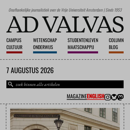
Onafhankelijke journalistiek over de Vrije Universiteit Amsterdam | Sinds 1953
CAMPUS
WETENSCHAP
STUDENTENLEVEN
COLUMN
CULTUUR
ONDERWIJS
MAATSCHAPPIJ
BLOG
7 AUGUSTUS 2026
MAGAZINE
ENGLISH