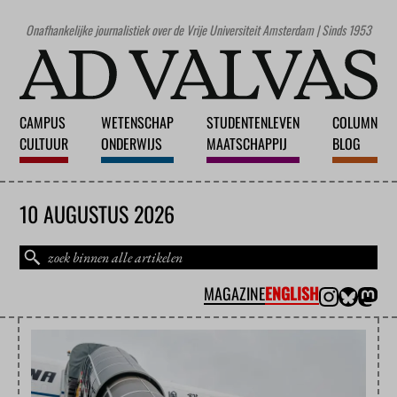
Onafhankelijke journalistiek over de Vrije Universiteit Amsterdam | Sinds 1953
CAMPUS
WETENSCHAP
STUDENTENLEVEN
COLUMN
CULTUUR
ONDERWIJS
MAATSCHAPPIJ
BLOG
10 AUGUSTUS 2026
MAGAZINE
ENGLISH