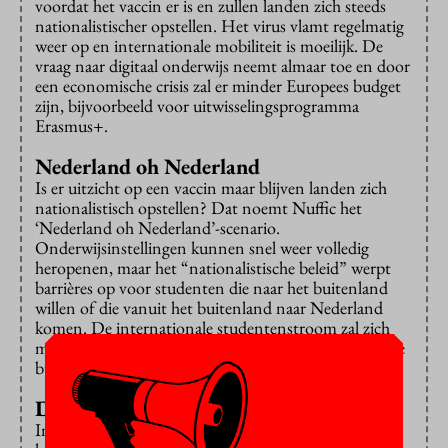
voordat het vaccin er is en zullen landen zich steeds
nationalistischer opstellen. Het virus vlamt regelmatig
weer op en internationale mobiliteit is moeilijk. De
vraag naar digitaal onderwijs neemt almaar toe en door
een economische crisis zal er minder Europees budget
zijn, bijvoorbeeld voor uitwisselingsprogramma
Erasmus+.
Nederland oh Nederland
Is er uitzicht op een vaccin maar blijven landen zich
nationalistisch opstellen? Dat noemt Nuffic het
‘Nederland oh Nederland’-scenario.
Onderwijsinstellingen kunnen snel weer volledig
heropenen, maar het “nationalistische beleid” werpt
barrières op voor studenten die naar het buitenland
willen of die vanuit het buitenland naar Nederland
komen. De internationale studentenstroom zal zich
maar beperkt herstellen en discussies over de Europese
budgetten blijven moeizaam verlopen.
De eeuw van Azië
In het ‘Eeuw van Azië’-scenario laat het vaccin nog