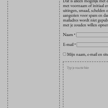
Dat is alleen mogelijk met
met voornaam of initiaal e
uitingen, smaad, schelden e
aangezien voor spam en dan v
mailadres wordt niet gepub
met je zouden willen opnem
Naam
*
E-mail
*
Mijn naam, e-mail en sit