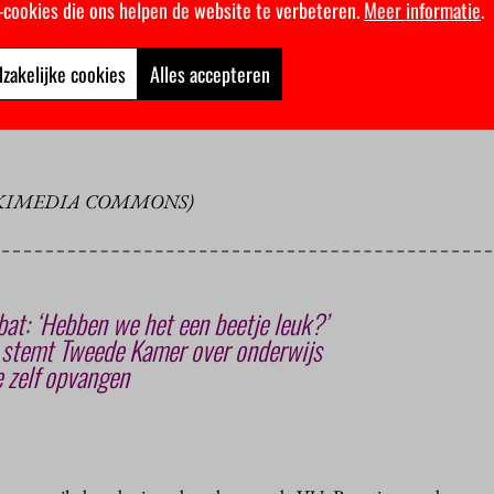
edragen. De kosten zouden betaald kunnen worden uit de middele
k-cookies die ons helpen de website te verbeteren.
Meer informatie
.
van het collegegeld wordt stopgezet.
zakelijke cookies
Alles accepteren
den van het Interstedelijk Studenten Overleg is blij met de verleng
n: “Voor studenten zonder basisbeurs is dit zuur. Wel willen we 
n dat dit een grote groep wél gaat helpen.”
IKIMEDIA COMMONS)
at: ‘Hebben we het een beetje leuk?’
n stemt Tweede Kamer over onderwijs
e zelf opvangen