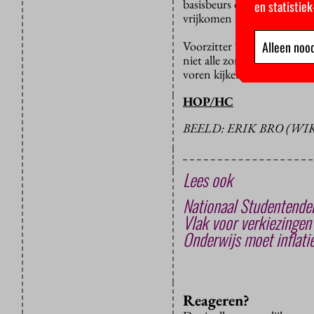
basisbeurs dan 375 euro b
en statistie
vrijkomen als de halvering 
Alleen nood
Voorzitter Terri van der Vel
niet alle zorgen weggenome
voren kijken en benadrukke
HOP/HC
BEELD: ERIK BRO (W
Lees ook
Nationaal Studentendeb
Vlak voor verkiezinge
Onderwijs moet inflati
Reageren?