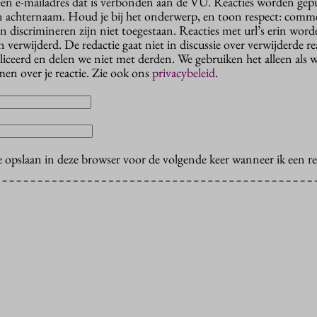
 een e-mailadres dat is verbonden aan de VU. Reacties worden gep
n achternaam. Houd je bij het onderwerp, en toon respect: comme
n discrimineren zijn niet toegestaan. Reacties met url’s erin wor
erwijderd. De redactie gaat niet in discussie over verwijderde reac
liceerd en delen we niet met derden. We gebruiken het alleen als 
en over je reactie. Zie ook ons
privacybeleid
.
e opslaan in deze browser voor de volgende keer wanneer ik een rea