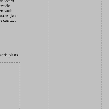
ubliceerd
rciële
den vaak
ties. Je e-
we contact
ctie plaats.