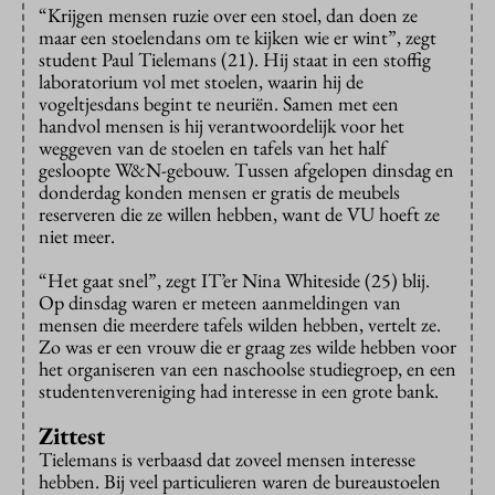
“Krijgen mensen ruzie over een stoel, dan doen ze
maar een stoelendans om te kijken wie er wint”, zegt
student Paul Tielemans (21). Hij staat in een stoffig
laboratorium vol met stoelen, waarin hij de
vogeltjesdans begint te neuriën. Samen met een
handvol mensen is hij verantwoordelijk voor het
weggeven van de stoelen en tafels van het half
gesloopte W&N-gebouw. Tussen afgelopen dinsdag en
donderdag konden mensen er gratis de meubels
reserveren die ze willen hebben, want de VU hoeft ze
niet meer.
“Het gaat snel”, zegt IT’er Nina Whiteside (25) blij.
Op dinsdag waren er meteen aanmeldingen van
mensen die meerdere tafels wilden hebben, vertelt ze.
Zo was er een vrouw die er graag zes wilde hebben voor
het organiseren van een naschoolse studiegroep, en een
studentenvereniging had interesse in een grote bank.
Zittest
Tielemans is verbaasd dat zoveel mensen interesse
hebben. Bij veel particulieren waren de bureaustoelen