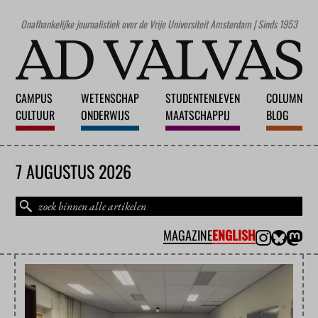
Onafhankelijke journalistiek over de Vrije Universiteit Amsterdam | Sinds 1953
CAMPUS
WETENSCHAP
STUDENTENLEVEN
COLUMN
CULTUUR
ONDERWIJS
MAATSCHAPPIJ
BLOG
7 AUGUSTUS 2026
MAGAZINE
ENGLISH