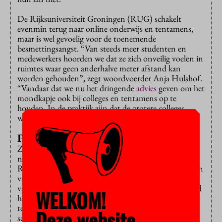
De Rijksuniversiteit Groningen (RUG) schakelt
evenmin terug naar online onderwijs en tentamens,
maar is wel gevoelig voor de toenemende
besmettingsangst. “Van steeds meer studenten en
medewerkers hoorden we dat ze zich onveilig voelen in
ruimtes waar geen anderhalve meter afstand kan
worden gehouden”, zegt woordvoerder Anja Hulshof.
“Vandaar dat we nu het dringende
advies
geven om het
mondkapje ook bij colleges en tentamens op te
houden. In de praktijk zijn dat de grotere colleges,
want bij werkgroepen kun je beter afstand houden.”
Positieve reacties
Ze heeft nog geen zicht op de naleving, en weet ook
niet of de besmettingsangst nu afneemt. Wel heeft de
RUG veel positieve reacties ontvangen, onder anderen
van de Leidse hoogleraar Remco Breuker, voorman
van WOinActie. Als lid van de Leidse universiteitsraad
WELKOM!
had hij zijn eigen college van bestuur al eerder –
tevergeefs – gevraagd om mondkapjes te adviseren,
Deze website
schrijft hij op
Twitter
. Hij speculeert dat dit de