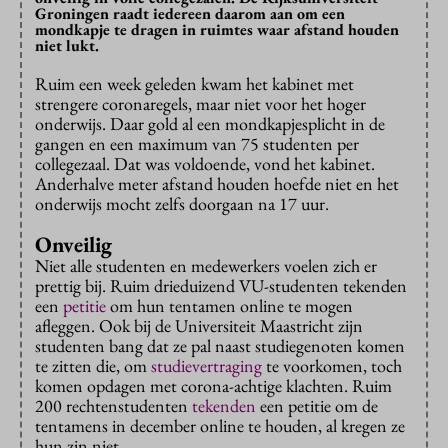
Groningen raadt iedereen daarom aan om een
mondkapje te dragen in ruimtes waar afstand houden
niet lukt.
Ruim een week geleden kwam het kabinet met
strengere coronaregels, maar niet voor het hoger
onderwijs. Daar gold al een mondkapjesplicht in de
gangen en een maximum van 75 studenten per
collegezaal. Dat was voldoende, vond het kabinet.
Anderhalve meter afstand houden hoefde niet en het
onderwijs mocht zelfs doorgaan na 17 uur.
Onveilig
Niet alle studenten en medewerkers voelen zich er
prettig bij. Ruim drieduizend VU-studenten tekenden
een
petitie
om hun tentamen online te mogen
afleggen. Ook bij de Universiteit Maastricht zijn
studenten bang dat ze pal naast studiegenoten komen
te zitten die, om
studievertraging
te voorkomen, toch
komen opdagen met corona-achtige klachten. Ruim
200 rechtenstudenten
tekenden
een petitie om de
tentamens in december online te houden, al kregen ze
hun zin niet.