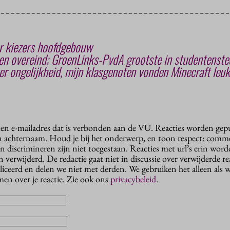
er kiezers hoofdgebouw
ven overeind; GroenLinks-PvdA grootste in studentenst
er ongelijkheid, mijn klasgenoten vonden Minecraft leuk
 een e-mailadres dat is verbonden aan de VU. Reacties worden gep
n achternaam. Houd je bij het onderwerp, en toon respect: comme
n discrimineren zijn niet toegestaan. Reacties met url’s erin wor
erwijderd. De redactie gaat niet in discussie over verwijderde reac
liceerd en delen we niet met derden. We gebruiken het alleen als 
en over je reactie. Zie ook ons
privacybeleid
.