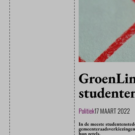
GroenLin
studente
Politiek
17 MAART 2022
In de meeste studentensted
gemeenteraadsverkiezingen
hun zetels.