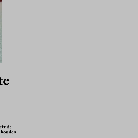
te
eft de
behouden