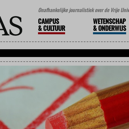
Onafhankelijke journalistiek over de Vrije Un
CAMPUS
WETENSCHAP
&
CULTUUR
&
ONDERWIJS