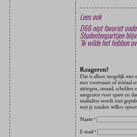
Lees ook
D66 nipt favoriet ond
Studentenpartijen blij
‘Ik wilde het hebben ov
Reageren?
Dat is alleen mogelijk met
met voornaam of initiaal e
uitingen, smaad, schelden e
aangezien voor spam en dan v
mailadres wordt niet gepub
met je zouden willen opnem
Naam
*
E-mail
*