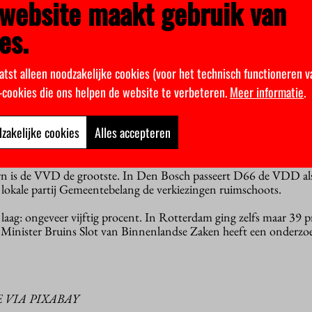
website maakt gebruik van
en, Tilburg, Utrecht en Wageningen.
es.
t voor de PvdA in Amsterdam, die van vijf naar negen zetels gaat 
cht zetels) passeert. In Rotterdam blijft ‘Leefbaar’ de grootste pa
ren Partij gewonnen en in Enschede eindigde Burger Belangen o
atst alleen noodzakelijke cookies (voor het technisch functioneren v
k-cookies die ons helpen de website te verbeteren.
Meer informatie
.
 maar met een flink aantal hbo-studenten, laten vaak een vergelijk
zakelijke cookies
Alles accepteren
aan GroenLinks en ChristenUnie op gelijke hoogte. GroenLinks i
de nummer twee in Leeuwarden (achter de verliezende PvdA).
n is de VVD de grootste. In Den Bosch passeert D66 de VDD als
e lokale partij Gemeentebelang de verkiezingen ruimschoots.
laag: ongeveer vijftig procent. In Rotterdam ging zelfs maar 39 
. Minister Bruins Slot van Binnenlandse Zaken heeft een onderzo
 VIA PIXABAY