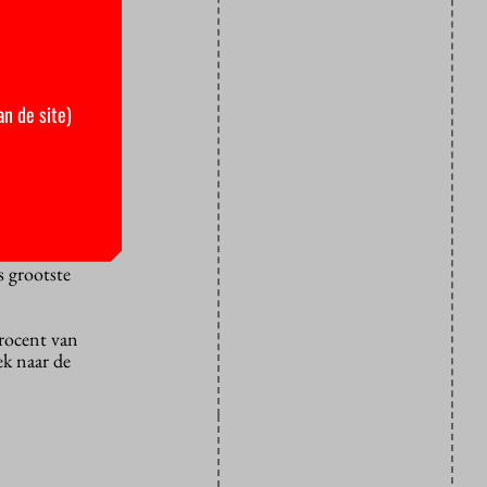
en
rtij. In
p nummer
an de site)
baar
s ook
 grootste
procent van
ek naar de