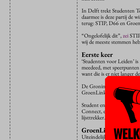
In Delft trekt Studenten T
daarmee is deze partij de wi
terug: STIP, D66 en GroenLi
“Ongelofelijk dit”,
zei
STIP-
wij de meeste stemmen hebb
Eerste keer
‘Studenten voor Leiden’ is 
meedeed, met speerpunten 
want die is er niet langer 
De Groningse partij Student 
GroenLinks veroverd. Die par
Student en Starter (Utrech
Connect, een partij voor s
lijsttrekker.
WELK
GroenLinks
Uiteindelijk is GroenLinks