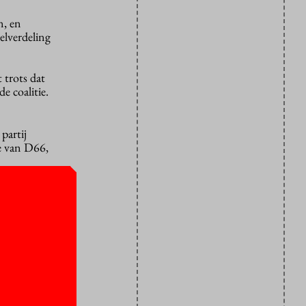
n, en
telverdeling
 trots dat
e coalitie.
partij
e van D66,
ls op
gen
nt als
dhoven,