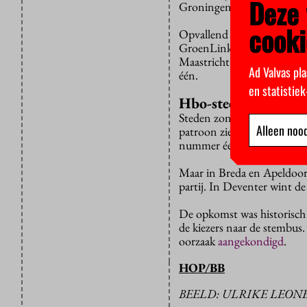
Deze 
Groningen, Leiden, Nijmeg
cooki
Opvallend is de grote wins
GroenLinks (van tien naar a
Maastricht heeft de Senio
Ad Valvas pla
één.
en statistie
Hbo-steden
Steden zonder universiteit,
Alleen nood
patroon zien. In Zwolle st
nummer één in Arnhem en 
Maar in Breda en Apeldoor
partij. In Deventer wint d
De opkomst was historisch 
de kiezers naar de stembus
oorzaak
aangekondigd
.
HOP/BB
BEELD: ULRIKE LEONE