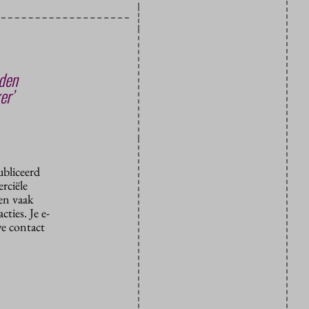
eden
er’
ubliceerd
rciële
den vaak
ties. Je e-
we contact