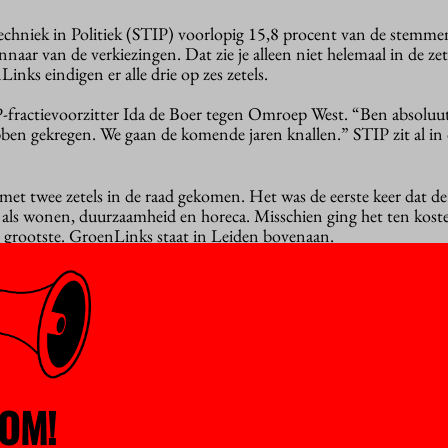
echniek in Politiek (STIP) voorlopig 15,8 procent van de stemme
nnaar van de verkiezingen. Dat zie je alleen niet helemaal in de ze
nks eindigen er alle drie op zes zetels.
fractievoorzitter Ida de Boer tegen Omroep West. “Ben absoluut
en gekregen. We gaan de komende jaren knallen.” STIP zit al in d
met twee zetels in de raad gekomen. Het was de eerste keer dat de 
als wonen, duurzaamheid en horeca. Misschien ging het ten kost
de grootste. GroenLinks staat in Leiden bovenaan.
en Stad stijgt van één naar drie zetels. Wellicht heeft het die zete
tij blijft de grootste, maar levert wel twee zetels in.
t) heeft zijn twee zetels behouden en dat geldt ook voor Wagenin
tudenten, jongeren, internationals en nieuwkomers met een stude
OM!
 in de meeste studentensteden de grootste partij, namelijk in Ein